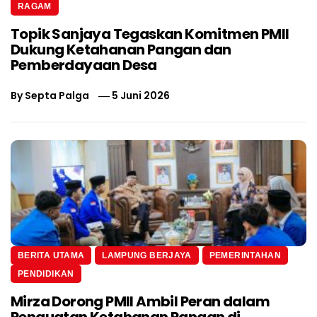
RAGAM
Topik Sanjaya Tegaskan Komitmen PMII
Dukung Ketahanan Pangan dan
Pemberdayaan Desa
By
Septa Palga
5 Juni 2026
BERITA UTAMA
LAMPUNG BERJAYA
PEMERINTAHAN
PENDIDIKAN
Mirza Dorong PMII Ambil Peran dalam