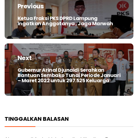
pos
Previous
Ketua Fraksi PKS DPRD Lampung
Previous
Ingatkan Anggotanya , Jaga Marwah
post:
Next
Gubernur Arinal Djunaidi Serahkan
Next
Bantuan Sembako Tunai Periode Januari
post:
– Maret 2022 untuk 297.525 Keluarga
TINGGALKAN BALASAN