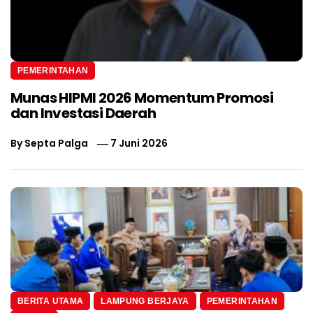
PEMERINTAHAN
Munas HIPMI 2026 Momentum Promosi
dan Investasi Daerah
By
Septa Palga
7 Juni 2026
BERITA UTAMA
LAMPUNG BERJAYA
PEMERINTAHAN