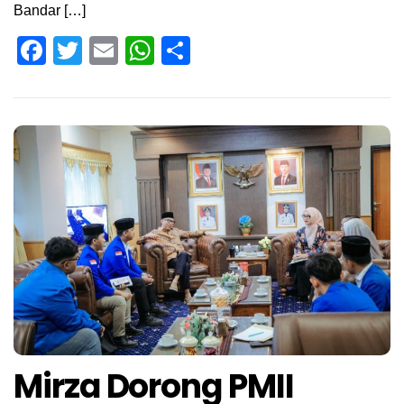
Bandar […]
Facebook
Twitter
Email
WhatsApp
Share
Mirza Dorong PMII