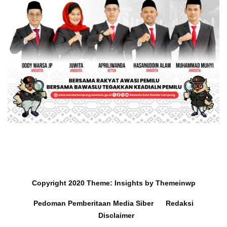
Copyright 2020
Theme:
Insights
by
Themeinwp
Pedoman Pemberitaan Media Siber
Redaksi
Disclaimer
Mobil dan Barang Berharga
Survey Ra