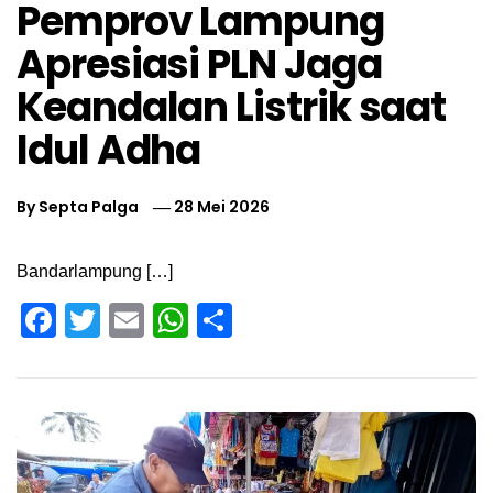
Pemprov Lampung
Apresiasi PLN Jaga
Keandalan Listrik saat
Idul Adha
By
Septa Palga
28 Mei 2026
Bandarlampung […]
Facebook
Twitter
Email
WhatsApp
Share