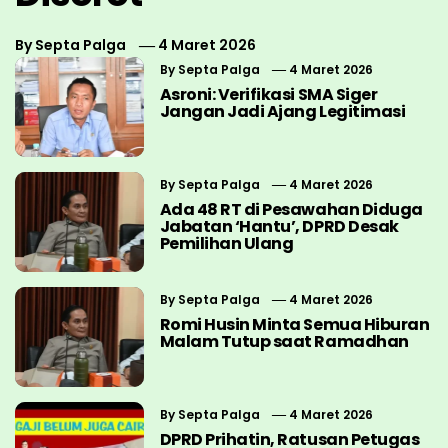
By
Septa Palga
4 Maret 2026
By
Septa Palga
4 Maret 2026
Asroni: Verifikasi SMA Siger
Jangan Jadi Ajang Legitimasi
By
Septa Palga
4 Maret 2026
Ada 48 RT di Pesawahan Diduga
Jabatan ‘Hantu’, DPRD Desak
Pemilihan Ulang
By
Septa Palga
4 Maret 2026
Romi Husin Minta Semua Hiburan
Malam Tutup saat Ramadhan
By
Septa Palga
4 Maret 2026
DPRD Prihatin, Ratusan Petugas