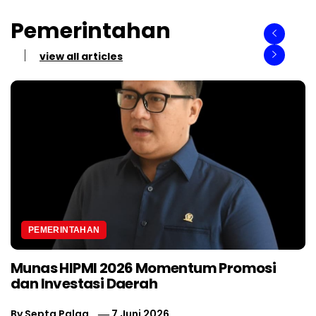
Pemerintahan
view all articles
PEMERINTAHAN
Munas HIPMI 2026 Momentum Promosi
dan Investasi Daerah
By
Septa Palga
7 Juni 2026