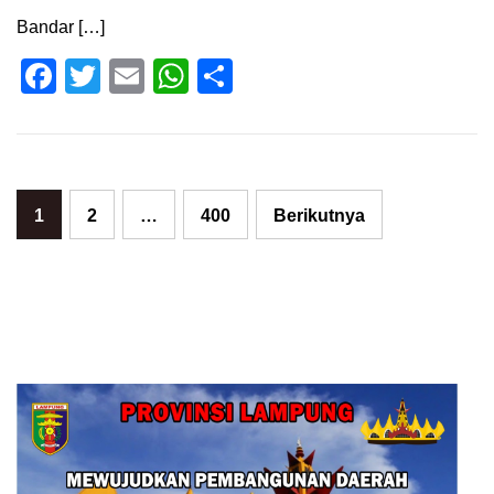
Bandar […]
Facebook
Twitter
Email
WhatsApp
Share
Paginasi
1
2
…
400
Berikutnya
pos