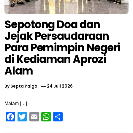
Sepotong Doa dan
Jejak Persaudaraan
Para Pemimpin Negeri
di Kediaman Aprozi
Alam
By
Septa Palga
24 Juli 2026
Malam […]
Facebook
Twitter
Email
WhatsApp
Share