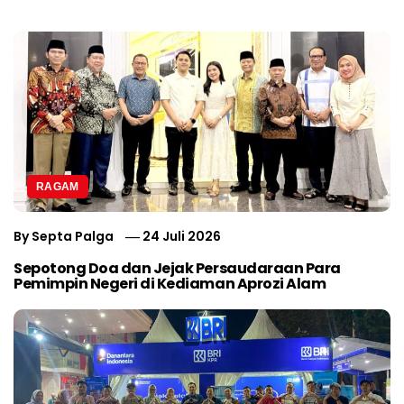
RAGAM
By
Septa Palga
24 Juli 2026
Sepotong Doa dan Jejak Persaudaraan Para
Pemimpin Negeri di Kediaman Aprozi Alam
Mobil dan Barang Berharga
Survey Ra
Hilang di Hotel Jakarta,
Lampung 2,
Korban Diusir Saat Melapor
Lampung Me