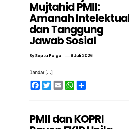
Mujtahid PMII:
Amanah Intelektua
dan Tanggung
Jawab Sosial
By
Septa Palga
6 Juli 2026
Bandar […]
Facebook
Twitter
Email
WhatsApp
Share
PMII dan KOPRI