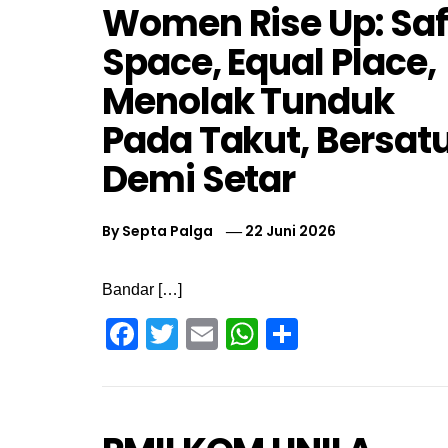
Women Rise Up: Sa
Space, Equal Place,
Menolak Tunduk
Pada Takut, Bersat
Demi Setar
By
Septa Palga
22 Juni 2026
Bandar […]
Facebook
Twitter
Email
WhatsApp
Share