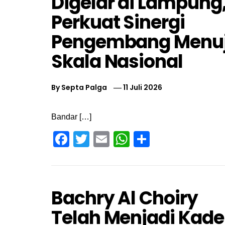
Digelar di Lampung
Perkuat Sinergi
Pengembang Menu
Skala Nasional
By
Septa Palga
11 Juli 2026
Bandar […]
Facebook
Twitter
Email
WhatsApp
Share
Bachry Al Choiry
Telah Menjadi Kade