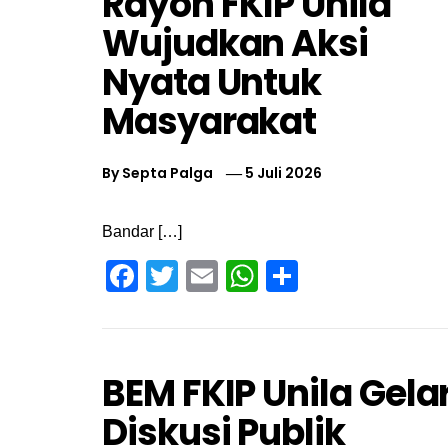
Rayon FKIP Unila
Wujudkan Aksi
Nyata Untuk
Masyarakat
By
Septa Palga
5 Juli 2026
Bandar […]
Facebook
Twitter
Email
WhatsApp
Share
BEM FKIP Unila Gela
Diskusi Publik