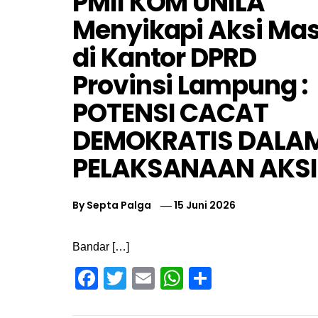
PMII KOM UNILA
Menyikapi Aksi Ma
di Kantor DPRD
Provinsi Lampung :
POTENSI CACAT
DEMOKRATIS DALA
PELAKSANAAN AKSI
By
Septa Palga
15 Juni 2026
Bandar […]
Facebook
Twitter
Email
WhatsApp
Share