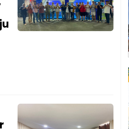
,
ju
r