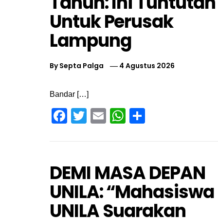
Tahun: Ini Tuntutan
Untuk Perusak
Lampung
By
Septa Palga
4 Agustus 2026
Bandar […]
Facebook
Twitter
Email
WhatsApp
Share
DEMI MASA DEPAN
UNILA: “Mahasiswa
UNILA Suarakan