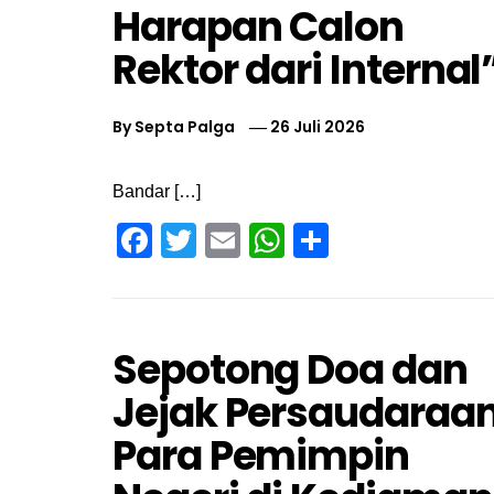
Harapan Calon
Rektor dari Internal
By
Septa Palga
26 Juli 2026
Bandar […]
Facebook
Twitter
Email
WhatsApp
Share
Sepotong Doa dan
Jejak Persaudaraa
Para Pemimpin