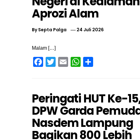
Negeri di Kediaman
Aprozi Alam
By
Septa Palga
24 Juli 2026
Malam […]
Facebook
Twitter
Email
WhatsApp
Share
Peringati HUT Ke-15
DPW Garda Pemud
Nasdem Lampung
Bagikan 800 Lebih