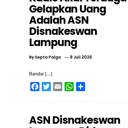
Gelapkan Uang
Adalah ASN
Disnakeswan
Lampung
By
Septa Palga
8 Juli 2026
Bandar […]
Facebook
Twitter
Email
WhatsApp
Share
ASN Disnakeswan