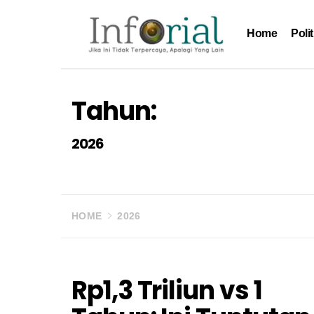
Skip
to
Home
Polit
content
Inforial
Jika Ini Tidak Terpercaya, Apalagi yang Lain
Tahun:
2026
HOME
2026
Rp1,3 Triliun vs 1