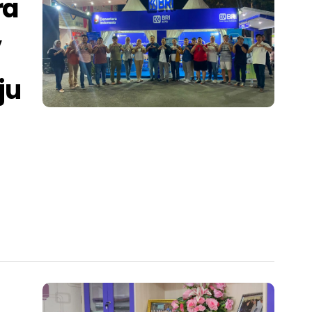
ra
,
ju