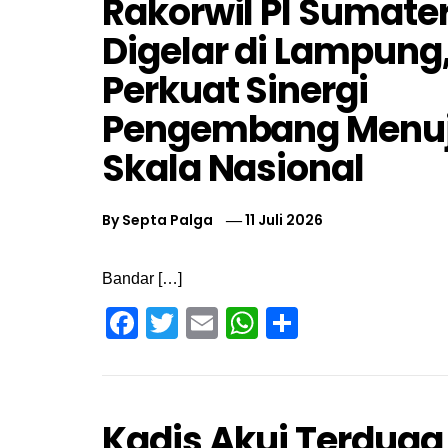
Rakorwil PI Sumate
Digelar di Lampung
Perkuat Sinergi
Pengembang Menu
Skala Nasional
By
Septa Palga
11 Juli 2026
Bandar […]
Facebook
Twitter
Email
WhatsApp
Share
Kadis Akui Terduga