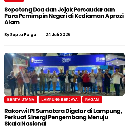
Sepotong Doa dan Jejak Persaudaraan
Para Pemimpin Negeri di Kediaman Aprozi
Alam
By
Septa Palga
24 Juli 2026
BERITA UTAMA
LAMPUNG BERJAYA
RAGAM
Rakorwil PI Sumatera Digelar di Lampung,
Perkuat Sinergi Pengembang Menuju
Skala Nasional