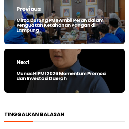
pos
Previous
Mirza Dorong PMII Ambil Peran dalam
Previous
Penguatan Ketahanan Pangan di
post:
Lampung
Next
Munas HIPMI 2026 Momentum Promosi
Next
dan Investasi Daerah
post:
TINGGALKAN BALASAN