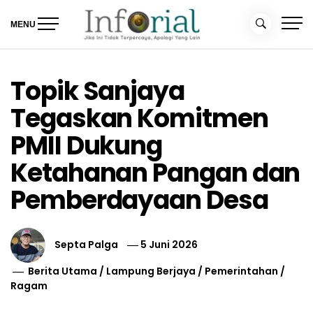
Skip
to
MENU
content
Inforial
Jika Ini Tidak Terpercaya, Apalagi yang Lain
Topik Sanjaya
Tegaskan Komitmen
PMII Dukung
Ketahanan Pangan dan
Pemberdayaan Desa
Septa Palga
5 Juni 2026
Berita Utama
/
Lampung Berjaya
/
Pemerintahan
/
Ragam