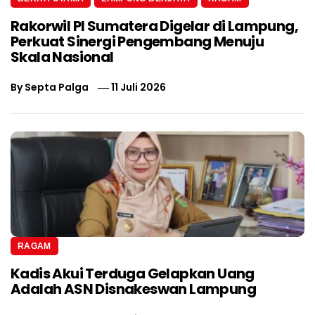
Rakorwil PI Sumatera Digelar di Lampung,
Perkuat Sinergi Pengembang Menuju
Skala Nasional
By
Septa Palga
11 Juli 2026
RAGAM
Kadis Akui Terduga Gelapkan Uang
Adalah ASN Disnakeswan Lampung