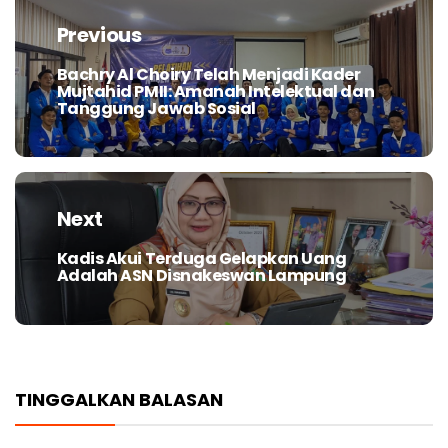
pos
Previous
Bachry Al Choiry Telah Menjadi Kader
Previous
Mujtahid PMII: Amanah Intelektual dan
post:
Tanggung Jawab Sosial
Next
Kadis Akui Terduga Gelapkan Uang
Next
Adalah ASN Disnakeswan Lampung
post:
TINGGALKAN BALASAN