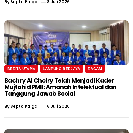
By
Septa Palga
8 Juli 2026
BERITA UTAMA
LAMPUNG BERJAYA
RAGAM
Bachry Al Choiry Telah Menjadi Kader
Mujtahid PMII: Amanah Intelektual dan
Tanggung Jawab Sosial
By
Septa Palga
6 Juli 2026
Navigasi