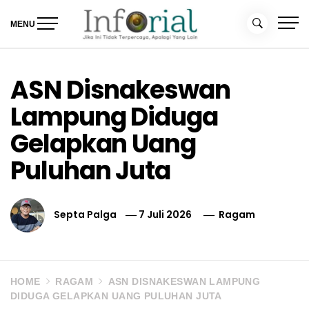
Skip
to
MENU
content
Inforial
Jika Ini Tidak Terpercaya, Apalagi yang Lain
ASN Disnakeswan
Lampung Diduga
Gelapkan Uang
Puluhan Juta
Septa Palga
7 Juli 2026
Ragam
HOME
RAGAM
ASN DISNAKESWAN LAMPUNG
DIDUGA GELAPKAN UANG PULUHAN JUTA