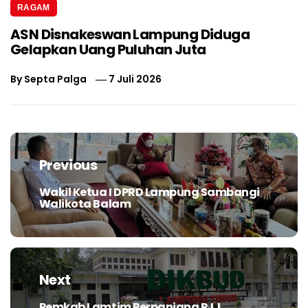
RAGAM
ASN Disnakeswan Lampung Diduga
Gelapkan Uang Puluhan Juta
By
Septa Palga
7 Juli 2026
Navigasi
pos
Previous
Wakil Ketua I DPRD Lampung Sambangi
Previous
Walikota Balam
post:
Next
Pemkab Lamtim Perpanjang PJJ