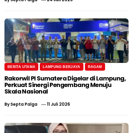
BERITA UTAMA
LAMPUNG BERJAYA
RAGAM
Rakorwil PI Sumatera Digelar di Lampung,
Perkuat Sinergi Pengembang Menuju
Skala Nasional
By
Septa Palga
11 Juli 2026