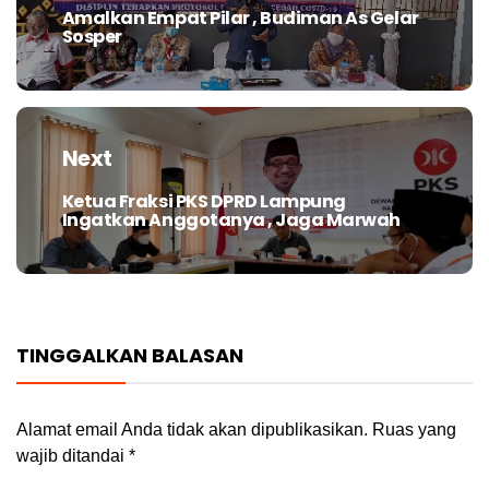
Amalkan Empat Pilar , Budiman As Gelar
Previous
Sosper
post:
Next
Ketua Fraksi PKS DPRD Lampung
Next
Ingatkan Anggotanya , Jaga Marwah
post:
TINGGALKAN BALASAN
Alamat email Anda tidak akan dipublikasikan.
Ruas yang
wajib ditandai
*