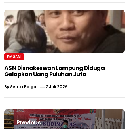
RAGAM
ASN Disnakeswan Lampung Diduga
Gelapkan Uang Puluhan Juta
By
Septa Palga
7 Juli 2026
Navigasi
pos
Previous