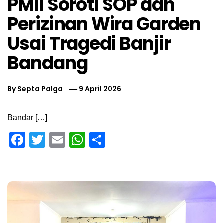
PMII Soroti SOP dan
Perizinan Wira Garden
Usai Tragedi Banjir
Bandang
By
Septa Palga
9 April 2026
Bandar […]
Facebook
Twitter
Email
WhatsApp
Share