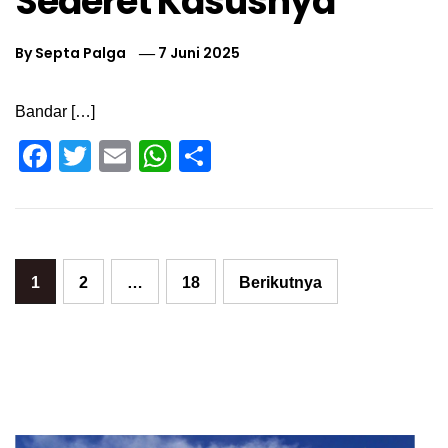
Sederet Kasusnya
By
Septa Palga
7 Juni 2025
Bandar […]
Facebook
Twitter
Email
WhatsApp
Share
Paginasi
1
2
…
18
Berikutnya
pos