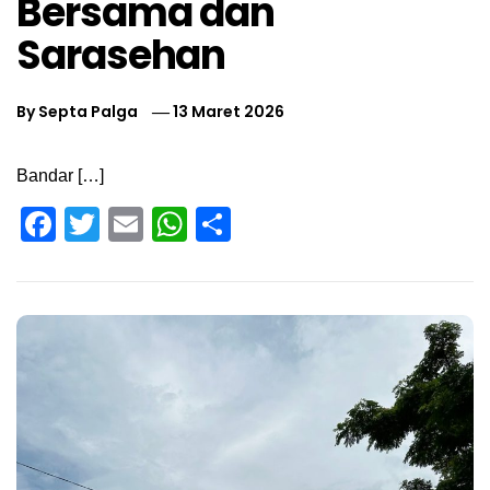
Bersama dan
Sarasehan
By
Septa Palga
13 Maret 2026
Bandar […]
Facebook
Twitter
Email
WhatsApp
Share