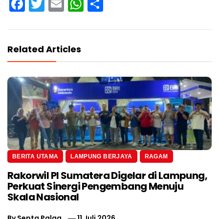
Facebook
Twitter
Email
WhatsApp
Share
Related Articles
BERITA UTAMA
LAMPUNG BERJAYA
RAGAM
Rakorwil PI Sumatera Digelar di Lampung,
Perkuat Sinergi Pengembang Menuju
Skala Nasional
By
Septa Palga
11 Juli 2026