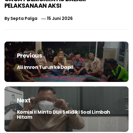
PELAKSANAAN AKSI
By
Septa Palga
15 Juni 2026
Navigasi
pos
Previous
Ali Imron Turun ke Dapil
Previous
post:
Next
Komisi II Minta DLH Selidiki Soal Limbah
Next
Hitam
post: