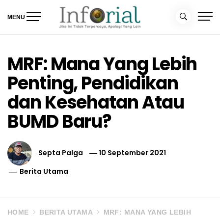
Skip
to
MENU
content
Inforial
Jika Ini Tidak Terpercaya, Apalagi yang Lain
MRF: Mana Yang Lebih
Penting, Pendidikan
dan Kesehatan Atau
BUMD Baru?
Septa Palga
10 September 2021
Berita Utama
HOME
BERITA UTAMA
MRF: MANA YANG LEBIH