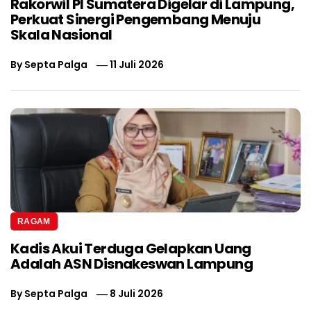
Rakorwil PI Sumatera Digelar di Lampung,
Perkuat Sinergi Pengembang Menuju
Skala Nasional
By
Septa Palga
11 Juli 2026
RAGAM
Kadis Akui Terduga Gelapkan Uang
Adalah ASN Disnakeswan Lampung
By
Septa Palga
8 Juli 2026