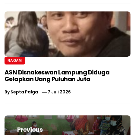
RAGAM
ASN Disnakeswan Lampung Diduga
Gelapkan Uang Puluhan Juta
By
Septa Palga
7 Juli 2026
Navigasi
pos
Previous