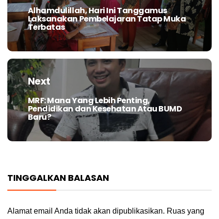
Alhamdulillah, Hari Ini Tanggamus
Previous
Laksanakan Pembelajaran Tatap Muka
post:
Terbatas
Next
MRF: Mana Yang Lebih Penting,
Next
Pendidikan dan Kesehatan Atau BUMD
post:
Baru?
TINGGALKAN BALASAN
Alamat email Anda tidak akan dipublikasikan.
Ruas yang