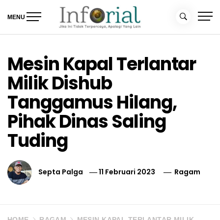
Skip
to
MENU
content
Inforial
Jika Ini Tidak Terpercaya, Apalagi yang Lain
Mesin Kapal Terlantar
Milik Dishub
Tanggamus Hilang,
Pihak Dinas Saling
Tuding
Septa Palga
11 Februari 2023
Ragam
HOME
RAGAM
MESIN KAPAL TERLANTAR MILIK