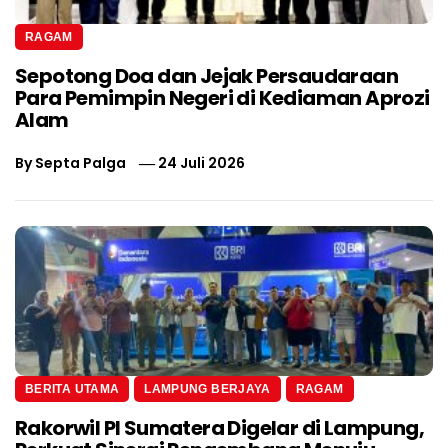
RAGAM
Sepotong Doa dan Jejak Persaudaraan
Para Pemimpin Negeri di Kediaman Aprozi
Alam
By
Septa Palga
24 Juli 2026
BERITA UTAMA
LAMPUNG BERJAYA
RAGAM
Rakorwil PI Sumatera Digelar di Lampung,