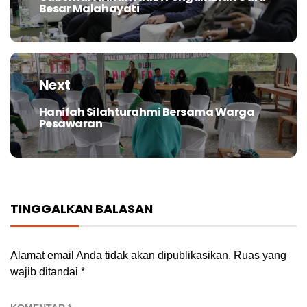
Besar Malahayati
post:
Next
Hanifah Silahturahmi Bersama Warga
Next
Pesawaran
post:
TINGGALKAN BALASAN
Alamat email Anda tidak akan dipublikasikan.
Ruas yang
wajib ditandai
*