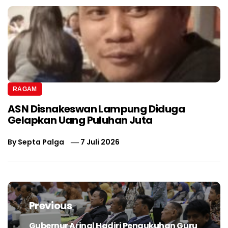
RAGAM
ASN Disnakeswan Lampung Diduga
Gelapkan Uang Puluhan Juta
By
Septa Palga
7 Juli 2026
Navigasi
pos
Previous
Gubernur Arinal Hadiri Pengukuhan Guru
Previous