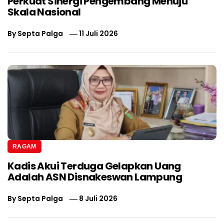
Perkuat Sinergi Pengembang Menuju
Skala Nasional
By
Septa Palga
11 Juli 2026
RAGAM
Kadis Akui Terduga Gelapkan Uang
Adalah ASN Disnakeswan Lampung
By
Septa Palga
8 Juli 2026