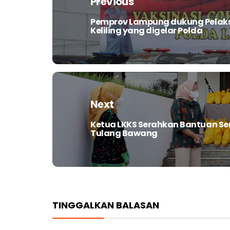
Previous
Pemprov Lampung dukung Pelaks
Previous
Keliling yang digelar Polda
post:
Next
Ketua LKKS Serahkan Bantuan Se
Next
Tulang Bawang
post:
TINGGALKAN BALASAN