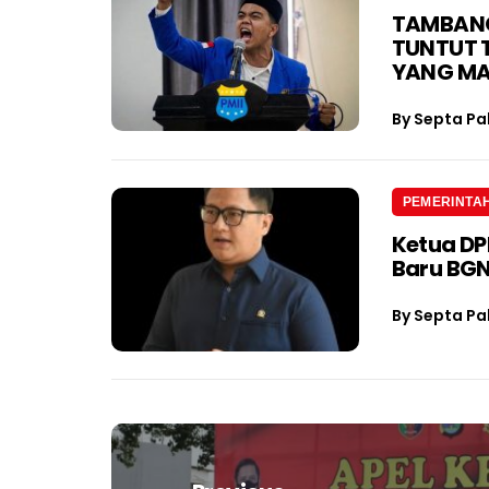
TAMBANG 
TUNTUT 
YANG M
By
Septa Pa
PEMERINTA
Ketua D
Baru BGN
By
Septa Pa
Navigasi
pos