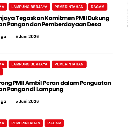
MA
LAMPUNG BERJAYA
PEMERINTAHAN
RAGAM
njaya Tegaskan Komitmen PMII Dukung
an Pangan dan Pemberdayaan Desa
lga
5 Juni 2026
MA
LAMPUNG BERJAYA
PEMERINTAHAN
N
rong PMII Ambil Peran dalam Penguatan
an Pangan di Lampung
lga
5 Juni 2026
MA
PEMERINTAHAN
RAGAM