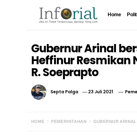
Skip
to
Home
Polit
content
Inforial
Jika Ini Tidak Terpercaya, Apalagi yang Lain
Gubernur Arinal b
Heffinur Resmikan 
R. Soeprapto
Septa Palga
23 Juli 2021
Peme
HOME
PEMERINTAHAN
GUBERNUR ARINAL