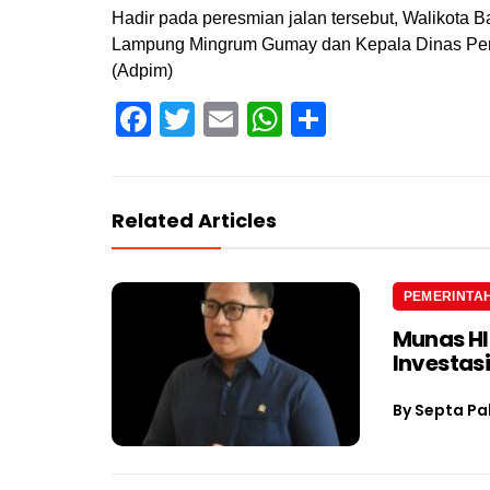
Hadir pada peresmian jalan tersebut, Walikot
Lampung Mingrum Gumay dan Kepala Dinas Pe
(Adpim)
Facebook
Twitter
Email
WhatsApp
Share
Related Articles
PEMERINTA
Munas H
Investas
By
Septa Pa