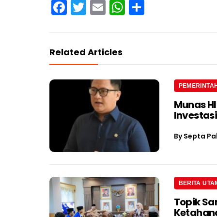
Facebook
Twitter
Email
WhatsApp
Share
Related Articles
PEMERINTA
Munas H
Investas
By
Septa Pa
BERITA UTA
Topik Sa
Ketahan