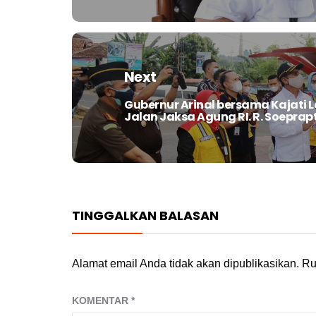
Next
Gubernur Arinal bersama Kajati
Next
Jalan Jaksa Agung RI. R. Soeprap
post:
TINGGALKAN BALASAN
Alamat email Anda tidak akan dipublikasikan.
Ru
KOMENTAR
*