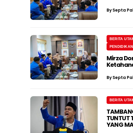
By
Septa Pa
BERITA UTA
PENDIDIKA
Mirza Do
Ketahan
By
Septa Pa
BERITA UTA
TAMBANG 
TUNTUT 
YANG M