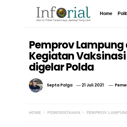
Skip
to
Home
Polit
content
Inforial
Jika Ini Tidak Terpercaya, Apalagi yang Lain
Pemprov Lampung 
Kegiatan Vaksinasi 
digelar Polda
Septa Palga
21 Juli 2021
Peme
HOME
PEMERINTAHAN
PEMPROV LAMPUNG