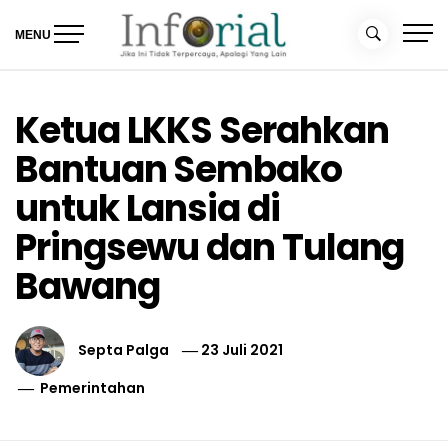
Skip
to
MENU
content
Inforial
Jika Ini Tidak Terpercaya, Apalagi yang Lain
Ketua LKKS Serahkan
Bantuan Sembako
untuk Lansia di
Pringsewu dan Tulang
Bawang
Septa Palga
23 Juli 2021
Pemerintahan