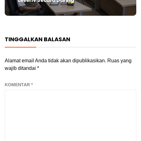
Level IV Secara Daring
post:
TINGGALKAN BALASAN
Alamat email Anda tidak akan dipublikasikan.
Ruas yang
wajib ditandai
*
KOMENTAR
*