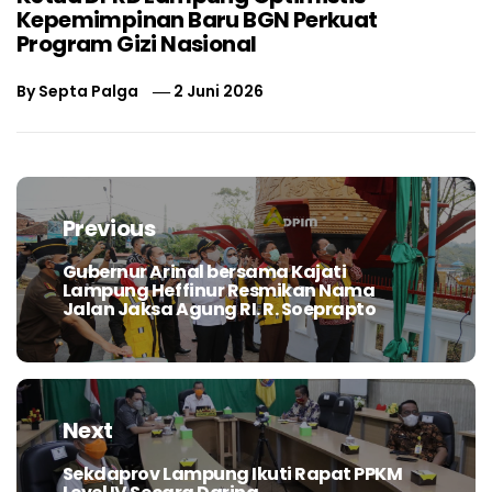
Kepemimpinan Baru BGN Perkuat
Program Gizi Nasional
By
Septa Palga
2 Juni 2026
Navigasi
pos
Previous
Gubernur Arinal bersama Kajati
Previous
Lampung Heffinur Resmikan Nama
post:
Jalan Jaksa Agung RI. R. Soeprapto
Next
Sekdaprov Lampung Ikuti Rapat PPKM
Next