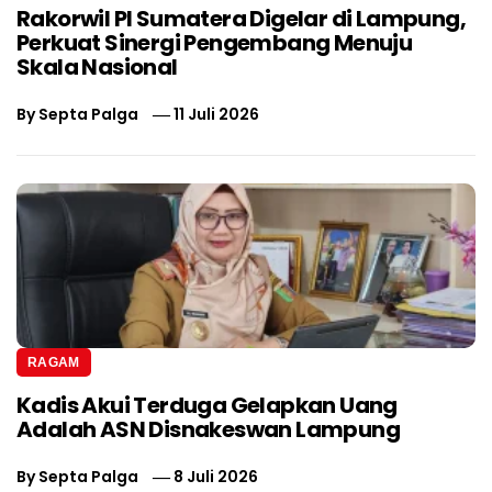
Rakorwil PI Sumatera Digelar di Lampung,
Perkuat Sinergi Pengembang Menuju
Skala Nasional
By
Septa Palga
11 Juli 2026
RAGAM
Kadis Akui Terduga Gelapkan Uang
Adalah ASN Disnakeswan Lampung
By
Septa Palga
8 Juli 2026