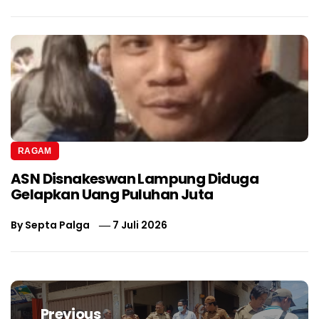
RAGAM
ASN Disnakeswan Lampung Diduga
Gelapkan Uang Puluhan Juta
By
Septa Palga
7 Juli 2026
Navigasi
pos
Previous