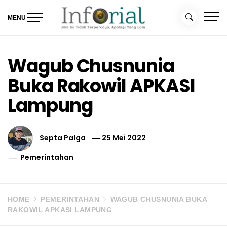
Skip
to
MENU
content
Inforial
Jika Ini Tidak Terpercaya, Apalagi yang Lain
Wagub Chusnunia
Buka Rakowil APKASI
Lampung
Septa Palga
25 Mei 2022
Pemerintahan
HOME
PEMERINTAHAN
WAGUB CHUSNUNIA BUKA
RAKOWIL APKASI LAMPUNG