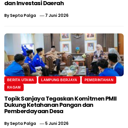
dan Investasi Daerah
By
Septa Palga
7 Juni 2026
BERITA UTAMA
LAMPUNG BERJAYA
PEMERINTAHAN
RAGAM
Topik Sanjaya Tegaskan Komitmen PMII
Dukung Ketahanan Pangan dan
Pemberdayaan Desa
By
Septa Palga
5 Juni 2026