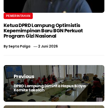
PEMERINTAHAN
Ketua DPRD Lampung Optimistis
Kepemimpinan Baru BGN Perkuat
Program Gizi Nasional
By
Septa Palga
2 Juni 2026
Navigasi
pos
Previous
DPRD Lampung Diminta Hapus Biaya
Previous
Komite Sekolah
post: