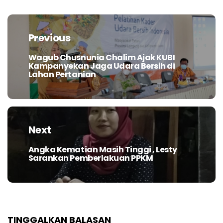
Navigasi
pos
Previous
Wagub Chusnunia Chalim Ajak KUBI
Previous
Kampanyekan Jaga Udara Bersih di
post:
Lahan Pertanian
Next
Angka Kematian Masih Tinggi , Lesty
Next
Sarankan Pemberlakuan PPKM
post:
TINGGALKAN BALASAN