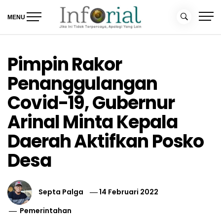
Skip
to
MENU
content
Inforial
Jika Ini Tidak Terpercaya, Apalagi yang Lain
Pimpin Rakor
Penanggulangan
Covid-19, Gubernur
Arinal Minta Kepala
Daerah Aktifkan Posko
Desa
Septa Palga
14 Februari 2022
Pemerintahan