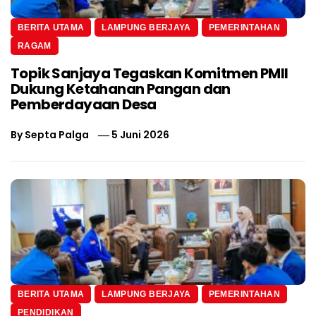
BERITA UTAMA
LAMPUNG BERJAYA
PEMERINTAHAN
RAGAM
Topik Sanjaya Tegaskan Komitmen PMII
Dukung Ketahanan Pangan dan
Pemberdayaan Desa
By
Septa Palga
5 Juni 2026
BERITA UTAMA
LAMPUNG BERJAYA
PEMERINTAHAN
PENDIDIKAN