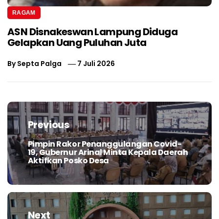
RAGAM
ASN Disnakeswan Lampung Diduga
Gelapkan Uang Puluhan Juta
By
Septa Palga
7 Juli 2026
Navigasi
pos
Previous
Pimpin Rakor Penanggulangan Covid-
Previous
19, Gubernur Arinal Minta Kepala Daerah
post:
Aktifkan Posko Desa
Next