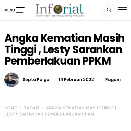
Skip
to
MENU
content
Inforial
Jika Ini Tidak Terpercaya, Apalagi yang Lain
Angka Kematian Masih
Tinggi , Lesty Sarankan
Pemberlakuan PPKM
Septa Palga
14 Februari 2022
Ragam
HOME
RAGAM
ANGKA KEMATIAN MASIH TINGGI ,
LESTY SARANKAN PEMBERLAKUAN PPKM