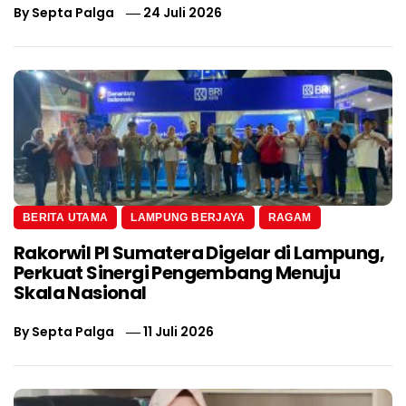
By
Septa Palga
24 Juli 2026
BERITA UTAMA
LAMPUNG BERJAYA
RAGAM
Rakorwil PI Sumatera Digelar di Lampung,
Perkuat Sinergi Pengembang Menuju
Skala Nasional
By
Septa Palga
11 Juli 2026