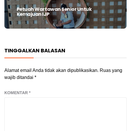
Petuah Wartawan Senior Untuk
Next
Kemajuan IJP
post:
TINGGALKAN BALASAN
Alamat email Anda tidak akan dipublikasikan.
Ruas yang
wajib ditandai
*
KOMENTAR
*