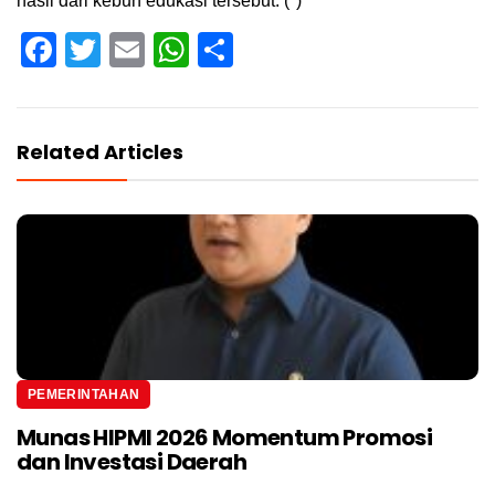
hasil dari kebun edukasi tersebut. (*)
Facebook
Twitter
Email
WhatsApp
Share
Related Articles
PEMERINTAHAN
Munas HIPMI 2026 Momentum Promosi
dan Investasi Daerah