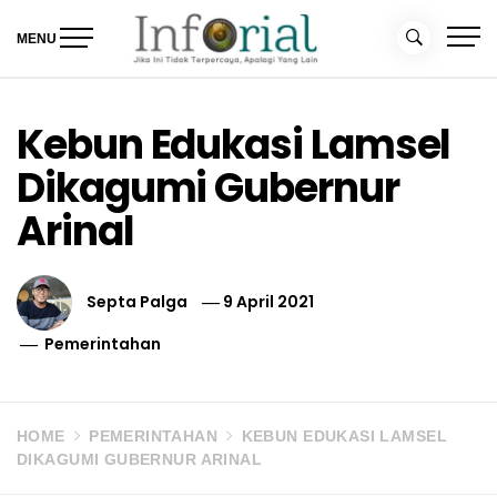
Skip
to
MENU
content
Inforial
Jika Ini Tidak Terpercaya, Apalagi yang Lain
Kebun Edukasi Lamsel
Dikagumi Gubernur
Arinal
Septa Palga
9 April 2021
Pemerintahan
HOME
PEMERINTAHAN
KEBUN EDUKASI LAMSEL
DIKAGUMI GUBERNUR ARINAL