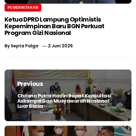
PEMERINTAHAN
Ketua DPRD Lampung Optimistis
Kepemimpinan Baru BGN Perkuat
Program Gizi Nasional
By
Septa Palga
2 Juni 2026
Navigasi
pos
Previous
Chrisna Putra Hadiri Rapat Konsultasi
Previous
Askompsi Dan Musyawarah Nasional
post:
Luar Biasa