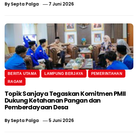
By
Septa Palga
7 Juni 2026
BERITA UTAMA
LAMPUNG BERJAYA
PEMERINTAHAN
RAGAM
Topik Sanjaya Tegaskan Komitmen PMII
Dukung Ketahanan Pangan dan
Pemberdayaan Desa
By
Septa Palga
5 Juni 2026