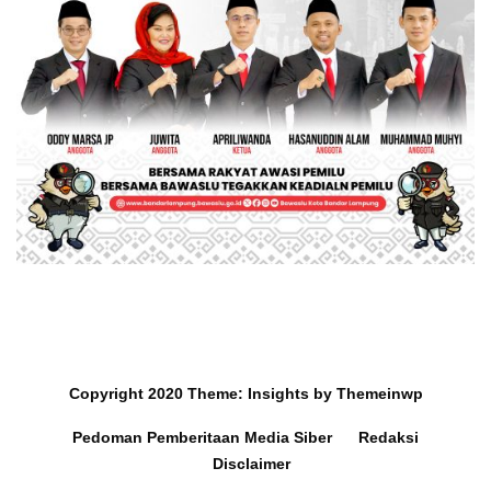
Copyright 2020
Theme:
Insights
by
Themeinwp
Pedoman Pemberitaan Media Siber
Redaksi
Disclaimer
Mobil dan Barang Berharga
Survey Ra