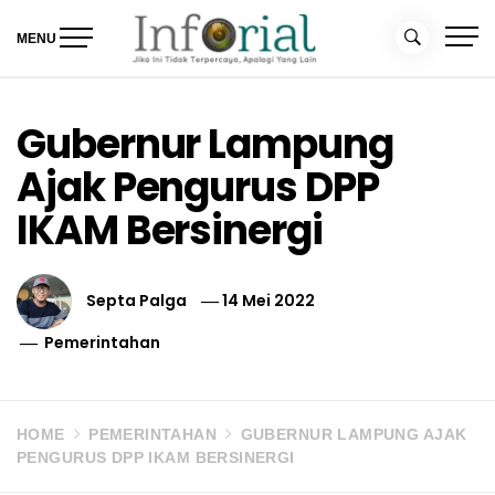
Skip
to
MENU
content
Inforial
Jika Ini Tidak Terpercaya, Apalagi yang Lain
Gubernur Lampung
Ajak Pengurus DPP
IKAM Bersinergi
Septa Palga
14 Mei 2022
Pemerintahan
HOME
PEMERINTAHAN
GUBERNUR LAMPUNG AJAK
PENGURUS DPP IKAM BERSINERGI