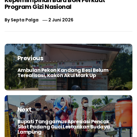
Program Gizi Nasional
By
Septa Palga
2 Juni 2026
Navigasi
pos
Previous
Ambulan Pekon Kandang Besi Belum
Previous
Terealisasi, Kakon Akui Mark Up
post:
Next
Bupati Tanggamus Apresiasi Pencak
Next
Silat Padang Guci Lestarikan Budaya
post:
Lampung