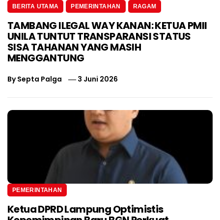
BERITA UTAMA
PEMERINTAHAN
RAGAM
TAMBANG ILEGAL WAY KANAN: KETUA PMII
UNILA TUNTUT TRANSPARANSI STATUS
SISA TAHANAN YANG MASIH
MENGGANTUNG
By
Septa Palga
3 Juni 2026
PEMERINTAHAN
Ketua DPRD Lampung Optimistis
Kepemimpinan Baru BGN Perkuat