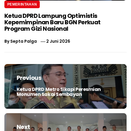
PEMERINTAHAN
Ketua DPRD Lampung Optimistis
Kepemimpinan Baru BGN Perkuat
Program Gizi Nasional
By
Septa Palga
2 Juni 2026
Navigasi
pos
Previous
Ketua DPRD Metro Sikapi Peresmian
Previous
Monumen Sakai Sembayan
post:
Next