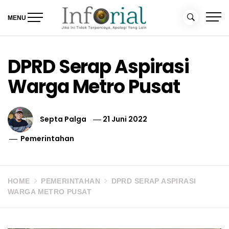
Skip
to
MENU
content
Inforial
Jika Ini Tidak Terpercaya, Apalagi yang Lain
DPRD Serap Aspirasi
Warga Metro Pusat
Septa Palga
21 Juni 2022
Pemerintahan
HOME
PEMERINTAHAN
DPRD SERAP ASPIRASI
WARGA METRO PUSAT