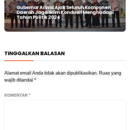
Gubernur Arinal Ajak Seluruh Komponen
Next
Daerah Jaga Iklim Kondusif Menghadapi
post:
Tahun Politik 2024
TINGGALKAN BALASAN
Alamat email Anda tidak akan dipublikasikan.
Ruas yang
wajib ditandai
*
KOMENTAR
*