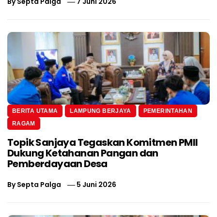
By
Septa Palga
7 Juni 2026
BERITA UTAMA
LAMPUNG BERJAYA
PEMERINTAHAN
RAGAM
Topik Sanjaya Tegaskan Komitmen PMII
Dukung Ketahanan Pangan dan
Pemberdayaan Desa
By
Septa Palga
5 Juni 2026