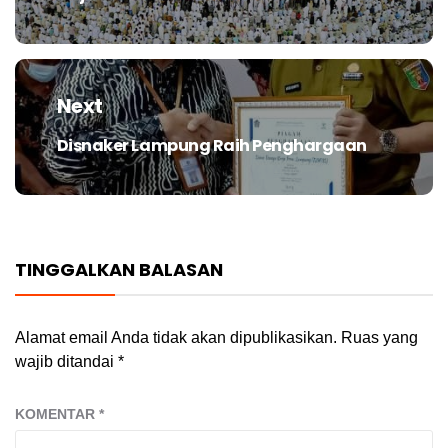
post:
Next
Disnaker Lampung Raih Penghargaan
Next
post:
TINGGALKAN BALASAN
Alamat email Anda tidak akan dipublikasikan.
Ruas yang
wajib ditandai
*
KOMENTAR
*