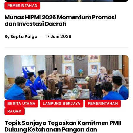
PEMERINTAHAN
Munas HIPMI 2026 Momentum Promosi
dan Investasi Daerah
By
Septa Palga
7 Juni 2026
BERITA UTAMA
LAMPUNG BERJAYA
PEMERINTAHAN
RAGAM
Topik Sanjaya Tegaskan Komitmen PMII
Dukung Ketahanan Pangan dan