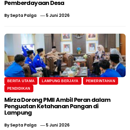
Pemberdayaan Desa
By
Septa Palga
5 Juni 2026
BERITA UTAMA
LAMPUNG BERJAYA
PEMERINTAHAN
PENDIDIKAN
Mirza Dorong PMII Ambil Peran dalam
Penguatan Ketahanan Pangan di
Lampung
By
Septa Palga
5 Juni 2026