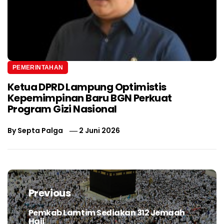
PEMERINTAHAN
Ketua DPRD Lampung Optimistis
Kepemimpinan Baru BGN Perkuat
Program Gizi Nasional
By
Septa Palga
2 Juni 2026
Navigasi
pos
Previous
Pemkab Lamtim Sediakan 312 Jemaah
Previous
Haji