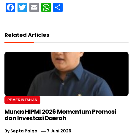
Facebook
Twitter
Email
WhatsApp
Share
Related Articles
PEMERINTAHAN
Munas HIPMI 2026 Momentum Promosi
dan Investasi Daerah
By
Septa Palga
7 Juni 2026