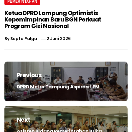
PEMERINTAHAN
Ketua DPRD Lampung Optimistis
Kepemimpinan Baru BGN Perkuat
Program Gizi Nasional
By
Septa Palga
2 Juni 2026
Navigasi
pos
Previous
DPRD Metro Tampung Aspirasi LPM
Previous
post:
Next
Asisten Bidang Pemerintahan Buka
Next