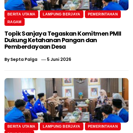
BERITA UTAMA
LAMPUNG BERJAYA
PEMERINTAHAN
RAGAM
Topik Sanjaya Tegaskan Komitmen PMII
Dukung Ketahanan Pangan dan
Pemberdayaan Desa
By
Septa Palga
5 Juni 2026
BERITA UTAMA
LAMPUNG BERJAYA
PEMERINTAHAN