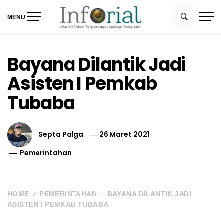
Skip
to
MENU
content
Inforial
Jika Ini Tidak Terpercaya, Apalagi yang Lain
Bayana Dilantik Jadi
Asisten I Pemkab
Tubaba
Septa Palga
26 Maret 2021
Pemerintahan
HOME
PEMERINTAHAN
BAYANA DILANTIK JADI
ASISTEN I PEMKAB TUBABA