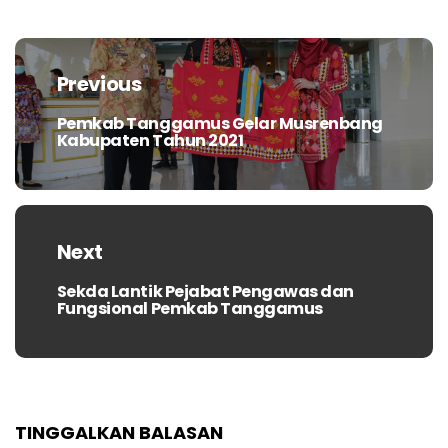
Navigasi
pos
Previous
Pemkab Tanggamus Gelar Musrenbang
Previous
Kabupaten Tahun 2021
post:
Next
Sekda Lantik Pejabat Pengawas dan
Next
Fungsional Pemkab Tanggamus
post:
TINGGALKAN BALASAN