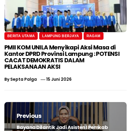
BERITA UTAMA
LAMPUNG BERJAYA
RAGAM
PMII KOM UNILA Menyikapi Aksi Masa di
Kantor DPRD Provinsi Lampung : POTENSI
CACAT DEMOKRATIS DALAM
PELAKSANAAN AKSI
By
Septa Palga
15 Juni 2026
Navigasi
pos
Previous
Bayana Dilantik Jadi Asisten I Pemkab
Previous