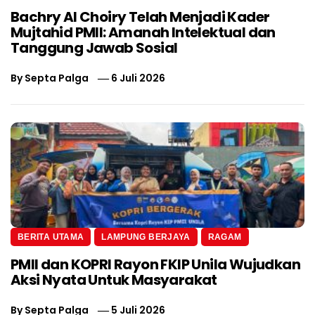
Bachry Al Choiry Telah Menjadi Kader
Mujtahid PMII: Amanah Intelektual dan
Tanggung Jawab Sosial
By
Septa Palga
6 Juli 2026
BERITA UTAMA
LAMPUNG BERJAYA
RAGAM
PMII dan KOPRI Rayon FKIP Unila Wujudkan
Aksi Nyata Untuk Masyarakat
By
Septa Palga
5 Juli 2026