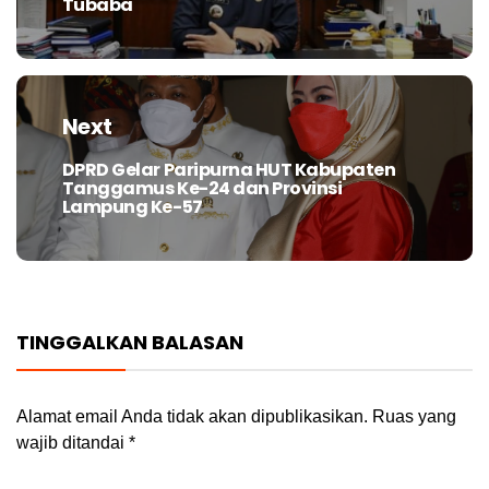
Tubaba
post:
Next
DPRD Gelar Paripurna HUT Kabupaten
Next
Tanggamus Ke-24 dan Provinsi
post:
Lampung Ke-57
TINGGALKAN BALASAN
Alamat email Anda tidak akan dipublikasikan.
Ruas yang
wajib ditandai
*