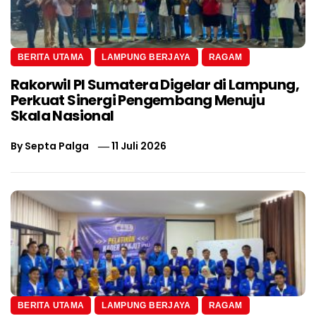
BERITA UTAMA
LAMPUNG BERJAYA
RAGAM
Rakorwil PI Sumatera Digelar di Lampung,
Perkuat Sinergi Pengembang Menuju
Skala Nasional
By
Septa Palga
11 Juli 2026
BERITA UTAMA
LAMPUNG BERJAYA
RAGAM