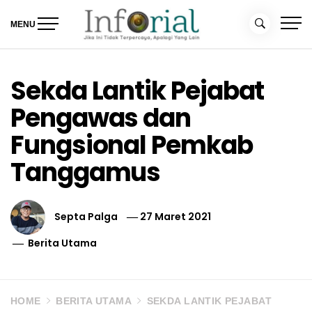
Skip
to
MENU
content
Inforial
Jika Ini Tidak Terpercaya, Apalagi yang Lain
Sekda Lantik Pejabat
Pengawas dan
Fungsional Pemkab
Tanggamus
Septa Palga
27 Maret 2021
Berita Utama
HOME
BERITA UTAMA
SEKDA LANTIK PEJABAT