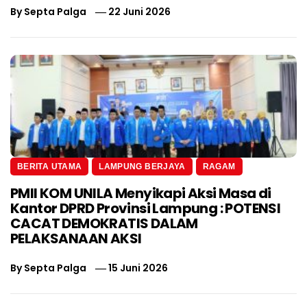
By
Septa Palga
22 Juni 2026
BERITA UTAMA
LAMPUNG BERJAYA
RAGAM
PMII KOM UNILA Menyikapi Aksi Masa di
Kantor DPRD Provinsi Lampung : POTENSI
CACAT DEMOKRATIS DALAM
PELAKSANAAN AKSI
By
Septa Palga
15 Juni 2026