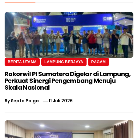
BERITA UTAMA
LAMPUNG BERJAYA
RAGAM
Rakorwil PI Sumatera Digelar di Lampung,
Perkuat Sinergi Pengembang Menuju
Skala Nasional
By
Septa Palga
11 Juli 2026