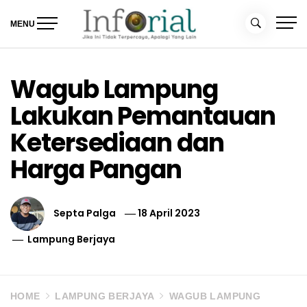
Skip
to
MENU
content
Inforial
Jika Ini Tidak Terpercaya, Apalagi yang Lain
Wagub Lampung
Lakukan Pemantauan
Ketersediaan dan
Harga Pangan
Septa Palga
18 April 2023
Lampung Berjaya
HOME
LAMPUNG BERJAYA
WAGUB LAMPUNG