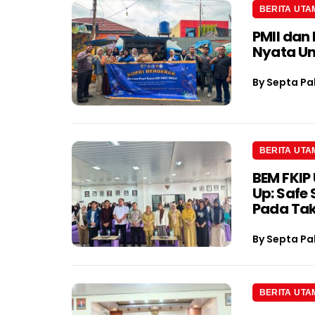
BERITA UTA
PMII dan
Nyata U
By
Septa Pa
BERITA UTA
BEM FKIP 
Up: Safe
Pada Tak
By
Septa Pa
BERITA UTA