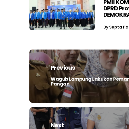
PMII KOM
DPRD Pro
DEMOKRA
By
Septa Pa
Navigasi
pos
Previous
Wagub Lampung Lakukan Pemant
Previous
Pangan
post:
Next