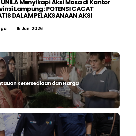
 UNILA Menyikapi Aksi Masa di Kantor
vinsi Lampung : POTENSI CACAT
TIS DALAM PELAKSANAAN AKSI
lga
15 Juni 2026
auan Ketersediaan dan Harga