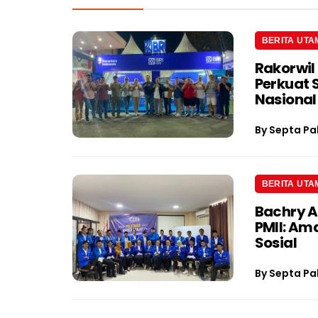
BERITA UTA
Rakorwil
Perkuat 
Nasional
By
Septa Pa
BERITA UTA
Bachry A
PMII: Am
Sosial
By
Septa Pa