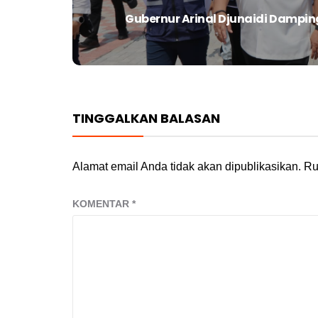
Gubernur Arinal Djunaidi Dampin
Next
post:
TINGGALKAN BALASAN
Alamat email Anda tidak akan dipublikasikan.
Ru
KOMENTAR
*