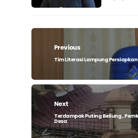
Navigasi
pos
Previous
Tim Literasi Lampung Persiapkan 
Previous
post:
Next
Terdampak Puting Beliung , Pem
Next
Desa
post: