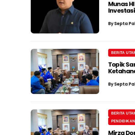
Munas H
Investas
By
Septa Pa
BERITA UTA
Topik Sa
Ketahan
By
Septa Pa
BERITA UTA
PENDIDIKA
Mirza Do