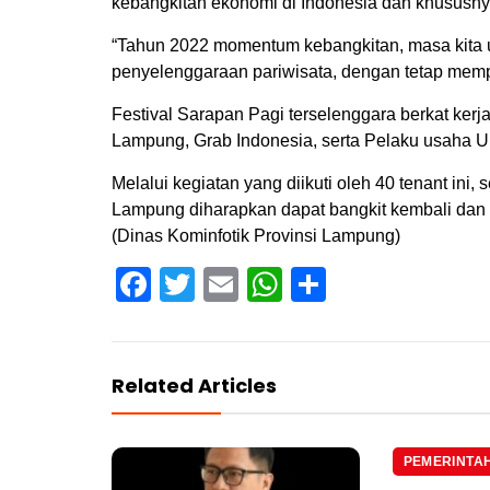
kebangkitan ekonomi di Indonesia dan khususny
“Tahun 2022 momentum kebangkitan, masa kita un
penyelenggaraan pariwisata, dengan tetap memp
Festival Sarapan Pagi terselenggara berkat kerj
Lampung, Grab Indonesia, serta Pelaku usaha U
Melalui kegiatan yang diikuti oleh 40 tenant ini, 
Lampung diharapkan dapat bangkit kembali dan
(Dinas Kominfotik Provinsi Lampung)
Facebook
Twitter
Email
WhatsApp
Share
Related Articles
PEMERINTA