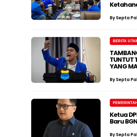
Ketahan
By
Septa Pa
BERITA UTA
TAMBANG 
TUNTUT 
YANG M
By
Septa Pa
PEMERINTA
Ketua D
Baru BGN
By
Septa Pa