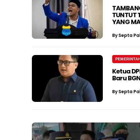
TAMBANG 
TUNTUT 
YANG M
By
Septa Pa
PEMERINTA
Ketua D
Baru BGN
By
Septa Pa
Navigasi
pos