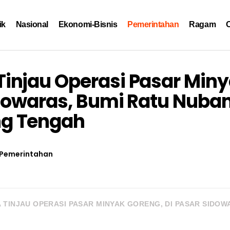
ik
Nasional
Ekonomi-Bisnis
Pemerintahan
Ragam
O
injau Operasi Pasar Min
idowaras, Bumi Ratu Nuban
g Tengah
Pemerintahan
TINJAU OPERASI PASAR MINYAK GORENG, DI PASAR SIDOW