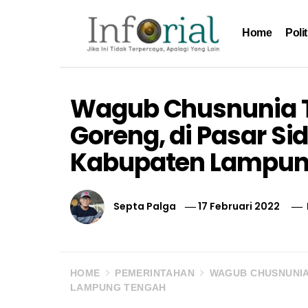
Skip
to
Home
Polit
content
Inforial
Jika Ini Tidak Terpercaya, Apalagi yang Lain
Wagub Chusnunia T
Goreng, di Pasar S
Kabupaten Lampun
Septa Palga
17 Februari 2022
HOME
PEMERINTAHAN
WAGUB CHUSNUNIA 
LAMPUNG TENGAH