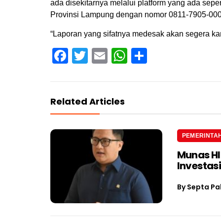
ada disekitarnya melalui platform yang ada seper
Provinsi Lampung dengan nomor 0811-7905-000
“Laporan yang sifatnya medesak akan segera kam
Facebook
Twitter
Email
WhatsApp
Share
Related Articles
PEMERINTA
Munas H
Investas
By
Septa Pa