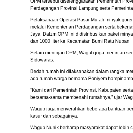
OPM tersebut diselenggarakan Pemerintah Provi
Perdagangan Provinsi Lampung serta Pemerint
Pelaksanaan Operasi Pasar Murah minyak goreng
melalui Kementerian Perdagangan serta beker
Jaya. Dalzm OPM ini didistribusikan paket min
dan 1000 liter ke Kecamatan Bumi Ratu Nuban.
Selain meninjau OPM, Wagub juga meninjau sec
Sidowaras.
Bedah rumah ini dilaksanakan dalam rangka mer
ada rumah warga bernama Poniyem hampir amb
“Kami dari Pemerintah Provinsi, Kabupaten ser
bersama-sama membenahi rumahnya,” ujar Wag
Wagub juga menyerahkan beberapa bantuan berup
kasur dan sebagainya.
Wagub Nunik berharap masyarakat dapat lebih c