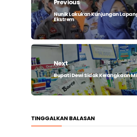
Previous
Nunik Lakukan Kunjungan Lapa
Previous
Ekstrem
post:
Next
Bupati Dewi Sidak Kelangkaan M
Next
post:
TINGGALKAN BALASAN