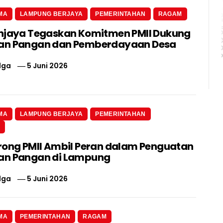
MA
LAMPUNG BERJAYA
PEMERINTAHAN
RAGAM
njaya Tegaskan Komitmen PMII Dukung
an Pangan dan Pemberdayaan Desa
lga
5 Juni 2026
MA
LAMPUNG BERJAYA
PEMERINTAHAN
N
rong PMII Ambil Peran dalam Penguatan
an Pangan di Lampung
lga
5 Juni 2026
MA
PEMERINTAHAN
RAGAM