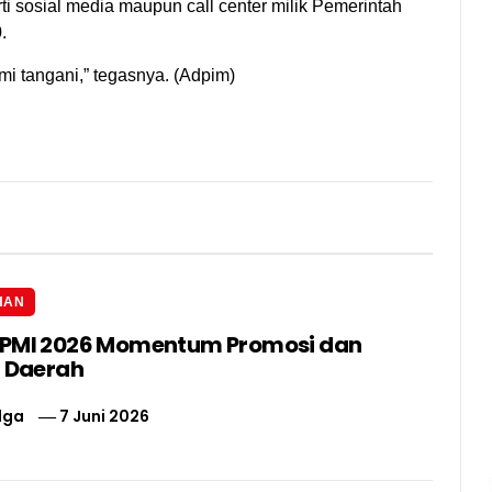
ti sosial media maupun call center milik Pemerintah
.
i tangani,” tegasnya. (Adpim)
HAN
IPMI 2026 Momentum Promosi dan
i Daerah
lga
7 Juni 2026