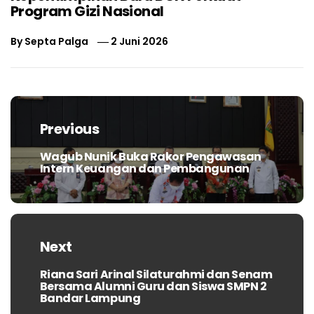
Program Gizi Nasional
By
Septa Palga
2 Juni 2026
Navigasi
pos
Previous
Wagub Nunik Buka Rakor Pengawasan
Previous
Intern Keuangan dan Pembangunan
post:
Next
Riana Sari Arinal Silaturahmi dan Senam
Next
Bersama Alumni Guru dan Siswa SMPN 2
post:
Bandar Lampung