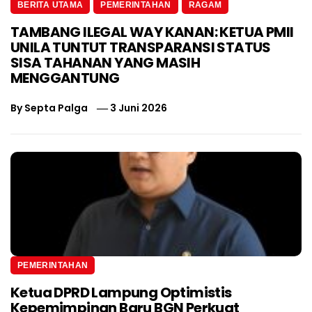
BERITA UTAMA
PEMERINTAHAN
RAGAM
TAMBANG ILEGAL WAY KANAN: KETUA PMII
UNILA TUNTUT TRANSPARANSI STATUS
SISA TAHANAN YANG MASIH
MENGGANTUNG
By
Septa Palga
3 Juni 2026
PEMERINTAHAN
Ketua DPRD Lampung Optimistis
Kepemimpinan Baru BGN Perkuat