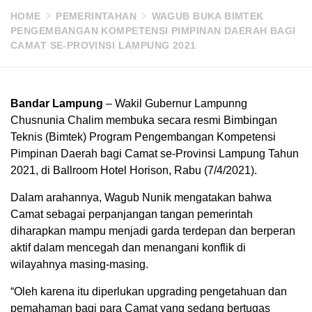
HOME
PEMERINTAHAN
WAGUB BUKA BIMTEK
PENGEMBANGAN KOMPETENSI PIMPINAN DAERAH BAGI
CAMAT SE-PROVINSI LAMPUNG 2021
Bandar Lampung
– Wakil Gubernur Lampunng
Chusnunia Chalim membuka secara resmi Bimbingan
Teknis (Bimtek) Program Pengembangan Kompetensi
Pimpinan Daerah bagi Camat se-Provinsi Lampung Tahun
2021, di Ballroom Hotel Horison, Rabu (7/4/2021).
Dalam arahannya, Wagub Nunik mengatakan bahwa
Camat sebagai perpanjangan tangan pemerintah
diharapkan mampu menjadi garda terdepan dan berperan
aktif dalam mencegah dan menangani konflik di
wilayahnya masing-masing.
“Oleh karena itu diperlukan upgrading pengetahuan dan
pemahaman bagi para Camat yang sedang bertugas