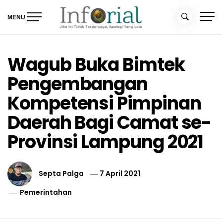
Skip
to
MENU
content
Inforial
Jika Ini Tidak Terpercaya, Apalagi yang Lain
Wagub Buka Bimtek
Pengembangan
Kompetensi Pimpinan
Daerah Bagi Camat se-
Provinsi Lampung 2021
Septa Palga
7 April 2021
Pemerintahan