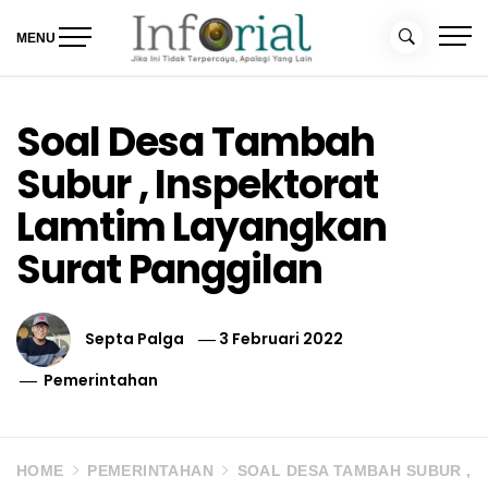
Skip
to
MENU
content
Inforial
Jika Ini Tidak Terpercaya, Apalagi yang Lain
Soal Desa Tambah
Subur , Inspektorat
Lamtim Layangkan
Surat Panggilan
Septa Palga
3 Februari 2022
Pemerintahan
HOME
PEMERINTAHAN
SOAL DESA TAMBAH SUBUR ,