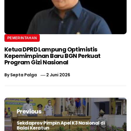
PEMERINTAHAN
Ketua DPRD Lampung Optimistis
Kepemimpinan Baru BGN Perkuat
Program Gizi Nasional
By
Septa Palga
2 Juni 2026
Navigasi
pos
Previous
Sekdaprov Pimpin Apel K3 Nasional di
Previous
Balai Keratun
post: