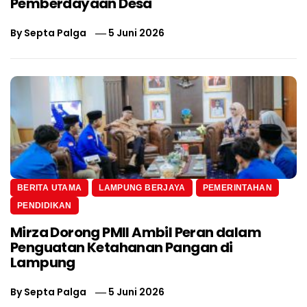
Pemberdayaan Desa
By
Septa Palga
5 Juni 2026
BERITA UTAMA
LAMPUNG BERJAYA
PEMERINTAHAN
PENDIDIKAN
Mirza Dorong PMII Ambil Peran dalam
Penguatan Ketahanan Pangan di
Lampung
By
Septa Palga
5 Juni 2026