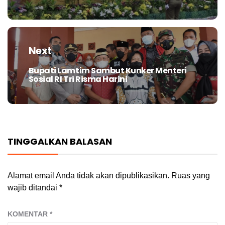
Next
Bupati Lamtim Sambut Kunker Menteri
Next
Sosial RI Tri Risma Harini
post:
TINGGALKAN BALASAN
Alamat email Anda tidak akan dipublikasikan.
Ruas yang
wajib ditandai
*
KOMENTAR
*