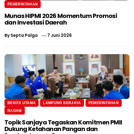
PEMERINTAHAN
Munas HIPMI 2026 Momentum Promosi
dan Investasi Daerah
By
Septa Palga
7 Juni 2026
BERITA UTAMA
LAMPUNG BERJAYA
PEMERINTAHAN
RAGAM
Topik Sanjaya Tegaskan Komitmen PMII
Dukung Ketahanan Pangan dan