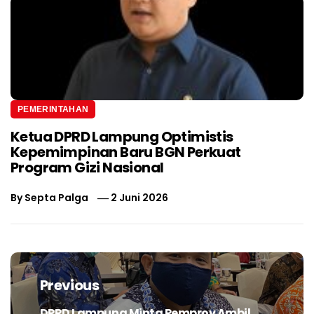
PEMERINTAHAN
Ketua DPRD Lampung Optimistis
Kepemimpinan Baru BGN Perkuat
Program Gizi Nasional
By
Septa Palga
2 Juni 2026
Navigasi
pos
Previous
DPRD Lampung Minta Pemprov Ambil