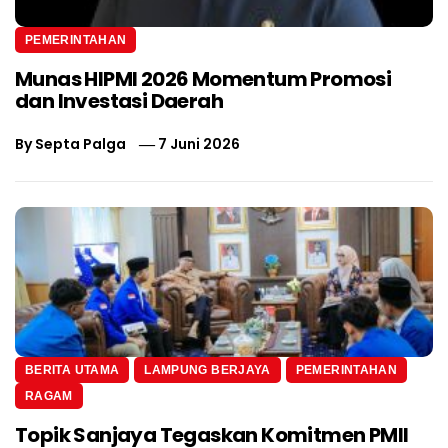
PEMERINTAHAN
Munas HIPMI 2026 Momentum Promosi
dan Investasi Daerah
By
Septa Palga
7 Juni 2026
BERITA UTAMA
LAMPUNG BERJAYA
PEMERINTAHAN
RAGAM
Topik Sanjaya Tegaskan Komitmen PMII