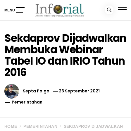
Skip
to
MENU
content
Inforial
Jika Ini Tidak Terpercaya, Apalagi yang Lain
Sekdaprov Dijadwalkan
Membuka Webinar
Tabel IO dan IRIO Tahun
2016
Septa Palga
23 September 2021
Pemerintahan
HOME
PEMERINTAHAN
SEKDAPROV DIJADWALKAN