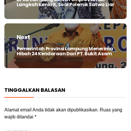
Previous
Langkah Konkrit, Soal Polemik Satwa Liar
post:
Next
Pemerintah Provinsi Lampung Menerima
Next
Hibah 24 Kendaraan Dari PT. Bukit Asam
post:
TINGGALKAN BALASAN
Alamat email Anda tidak akan dipublikasikan.
Ruas yang
wajib ditandai
*