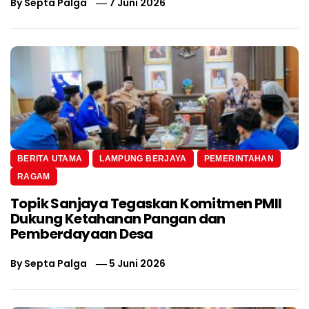
By
Septa Palga
7 Juni 2026
BERITA UTAMA
LAMPUNG BERJAYA
PEMERINTAHAN
RAGAM
Topik Sanjaya Tegaskan Komitmen PMII
Dukung Ketahanan Pangan dan
Pemberdayaan Desa
By
Septa Palga
5 Juni 2026