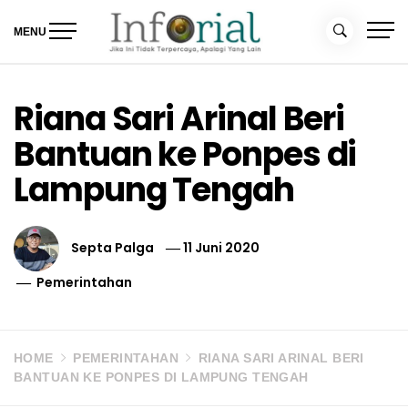
Skip
to
MENU
content
Inforial
Jika Ini Tidak Terpercaya, Apalagi yang Lain
Riana Sari Arinal Beri
Bantuan ke Ponpes di
Lampung Tengah
Septa Palga
11 Juni 2020
Pemerintahan
HOME
PEMERINTAHAN
RIANA SARI ARINAL BERI
BANTUAN KE PONPES DI LAMPUNG TENGAH