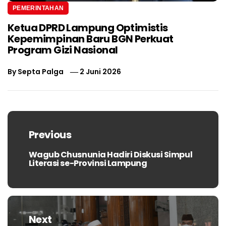
PEMERINTAHAN
Ketua DPRD Lampung Optimistis
Kepemimpinan Baru BGN Perkuat
Program Gizi Nasional
By
Septa Palga
2 Juni 2026
Navigasi
pos
Previous
Wagub Chusnunia Hadiri Diskusi Simpul
Previous
Literasi se-Provinsi Lampung
post:
Next