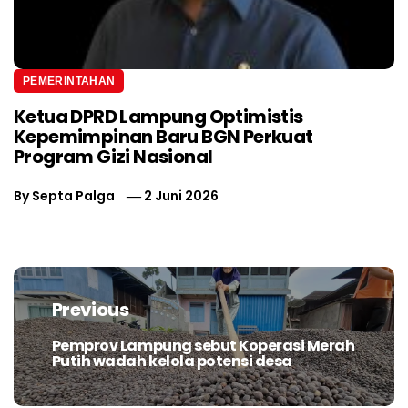
PEMERINTAHAN
Ketua DPRD Lampung Optimistis
Kepemimpinan Baru BGN Perkuat
Program Gizi Nasional
By
Septa Palga
2 Juni 2026
Navigasi
pos
Previous
Pemprov Lampung sebut Koperasi Merah
Previous
Putih wadah kelola potensi desa
post: