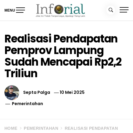
Skip
to
MENU
content
Inforial
Jika Ini Tidak Terpercaya, Apalagi yang Lain
Realisasi Pendapatan
Pemprov Lampung
Sudah Mencapai Rp2,2
Triliun
Septa Palga
10 Mei 2025
Pemerintahan
HOME
PEMERINTAHAN
REALISASI PENDAPATAN