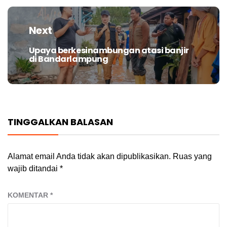
Next
Upaya berkesinambungan atasi banjir
Next
di Bandarlampung
post:
TINGGALKAN BALASAN
Alamat email Anda tidak akan dipublikasikan.
Ruas yang
wajib ditandai
*
KOMENTAR
*