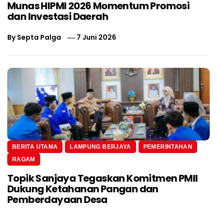
Munas HIPMI 2026 Momentum Promosi
dan Investasi Daerah
By
Septa Palga
7 Juni 2026
BERITA UTAMA
LAMPUNG BERJAYA
PEMERINTAHAN
RAGAM
Topik Sanjaya Tegaskan Komitmen PMII
Dukung Ketahanan Pangan dan
Pemberdayaan Desa