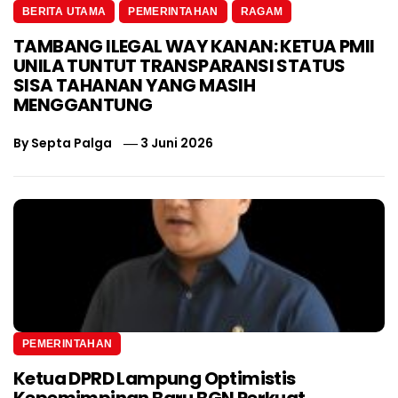
BERITA UTAMA
PEMERINTAHAN
RAGAM
TAMBANG ILEGAL WAY KANAN: KETUA PMII
UNILA TUNTUT TRANSPARANSI STATUS
SISA TAHANAN YANG MASIH
MENGGANTUNG
By
Septa Palga
3 Juni 2026
PEMERINTAHAN
Ketua DPRD Lampung Optimistis
Kepemimpinan Baru BGN Perkuat