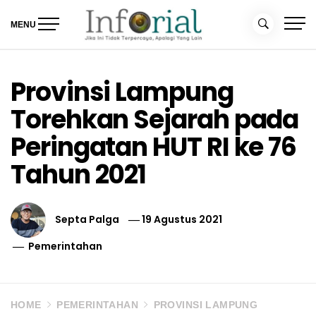
Skip
to
MENU
content
Inforial
Jika Ini Tidak Terpercaya, Apalagi yang Lain
Provinsi Lampung
Torehkan Sejarah pada
Peringatan HUT RI ke 76
Tahun 2021
Septa Palga
19 Agustus 2021
Pemerintahan
HOME
PEMERINTAHAN
PROVINSI LAMPUNG