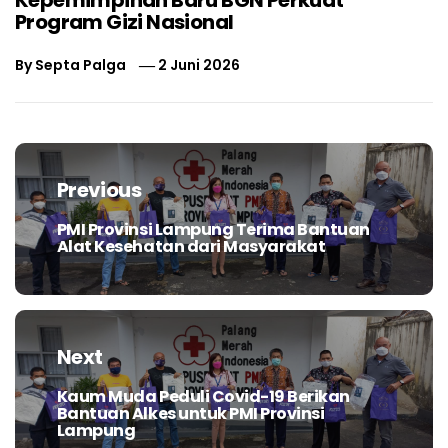
Program Gizi Nasional
By
Septa Palga
2 Juni 2026
Navigasi
pos
Previous
PMI Provinsi Lampung Terima Bantuan
Previous
Alat Kesehatan dari Masyarakat
post:
Next
Kaum Muda Peduli Covid-19 Berikan
Next
Bantuan Alkes untuk PMI Provinsi
post:
Lampung