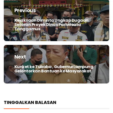
pos
Previous
Kejaksaan Diminta Ungkap Dugaan
Previous
Setoran Proyek Dinas Pariwisata
post:
Tanggamus
Next
Kunket ke Tubaba , GubernurLampung
Next
Gelontorkan Bantuan ke Masyarakat
post:
TINGGALKAN BALASAN