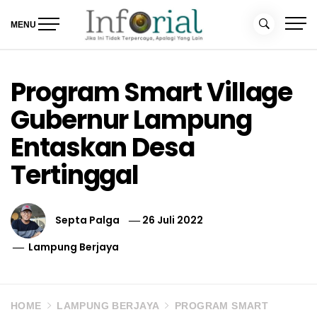
Skip
to
MENU
content
Inforial
Jika Ini Tidak Terpercaya, Apalagi yang Lain
Program Smart Village
Gubernur Lampung
Entaskan Desa
Tertinggal
Septa Palga
26 Juli 2022
Lampung Berjaya
HOME
LAMPUNG BERJAYA
PROGRAM SMART