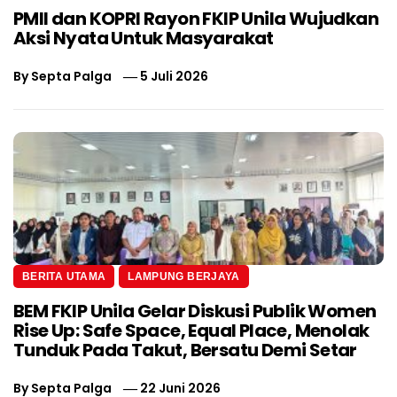
PMII dan KOPRI Rayon FKIP Unila Wujudkan
Aksi Nyata Untuk Masyarakat
By
Septa Palga
5 Juli 2026
BERITA UTAMA
LAMPUNG BERJAYA
BEM FKIP Unila Gelar Diskusi Publik Women
Rise Up: Safe Space, Equal Place, Menolak
Tunduk Pada Takut, Bersatu Demi Setar
By
Septa Palga
22 Juni 2026