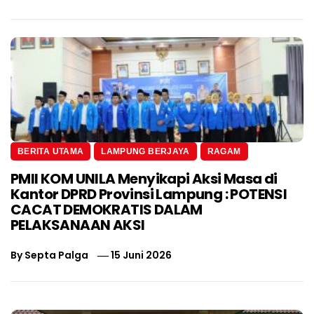
BERITA UTAMA
LAMPUNG BERJAYA
RAGAM
PMII KOM UNILA Menyikapi Aksi Masa di
Kantor DPRD Provinsi Lampung : POTENSI
CACAT DEMOKRATIS DALAM
PELAKSANAAN AKSI
By
Septa Palga
15 Juni 2026
Navigasi