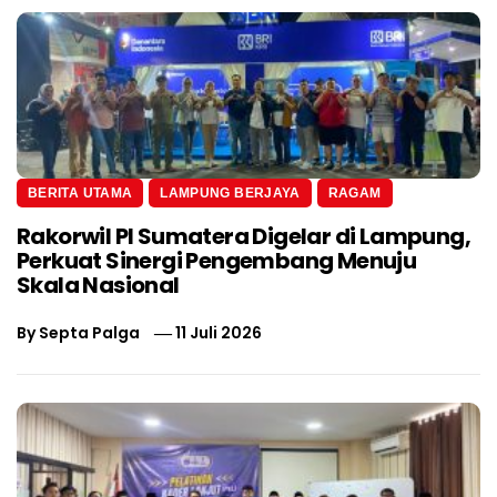
BERITA UTAMA
LAMPUNG BERJAYA
RAGAM
Rakorwil PI Sumatera Digelar di Lampung,
Perkuat Sinergi Pengembang Menuju
Skala Nasional
By
Septa Palga
11 Juli 2026