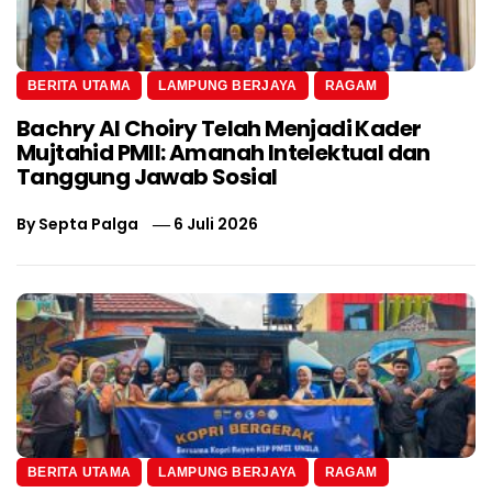
BERITA UTAMA
LAMPUNG BERJAYA
RAGAM
Bachry Al Choiry Telah Menjadi Kader
Mujtahid PMII: Amanah Intelektual dan
Tanggung Jawab Sosial
By
Septa Palga
6 Juli 2026
BERITA UTAMA
LAMPUNG BERJAYA
RAGAM