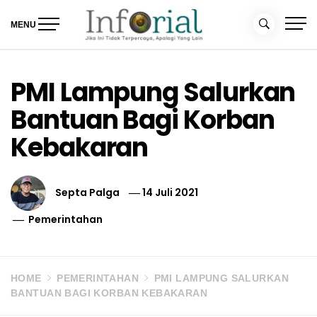
Skip
to
MENU
content
Inforial
Jika Ini Tidak Terpercaya, Apalagi yang Lain
PMI Lampung Salurkan
Bantuan Bagi Korban
Kebakaran
Septa Palga
14 Juli 2021
Pemerintahan
HOME
PEMERINTAHAN
PMI LAMPUNG SALURKAN
BANTUAN BAGI KORBAN KEBAKARAN