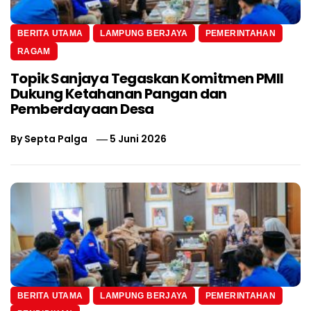
BERITA UTAMA
LAMPUNG BERJAYA
PEMERINTAHAN
RAGAM
Topik Sanjaya Tegaskan Komitmen PMII
Dukung Ketahanan Pangan dan
Pemberdayaan Desa
By
Septa Palga
5 Juni 2026
BERITA UTAMA
LAMPUNG BERJAYA
PEMERINTAHAN