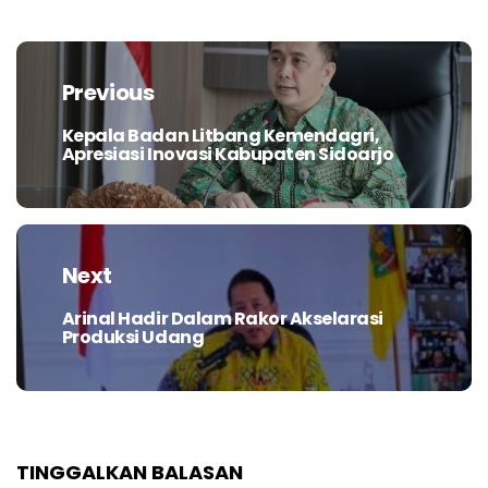
Navigasi
pos
Previous
Kepala Badan Litbang Kemendagri,
Previous
Apresiasi Inovasi Kabupaten Sidoarjo
post:
Next
Arinal Hadir Dalam Rakor Akselarasi
Next
Produksi Udang
post:
TINGGALKAN BALASAN