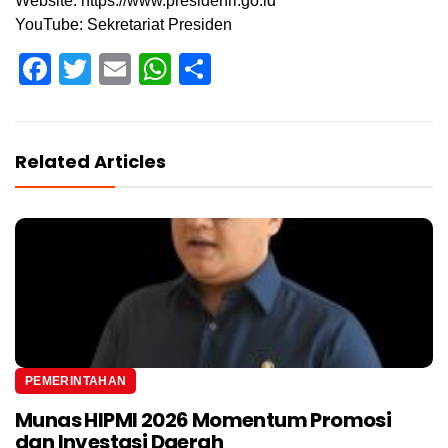
Website: https://www.presidenri.go.id
YouTube: Sekretariat Presiden
Facebook
Twitter
Email
WhatsApp
Share
Related Articles
PEMERINTAHAN
Munas HIPMI 2026 Momentum Promosi
dan Investasi Daerah