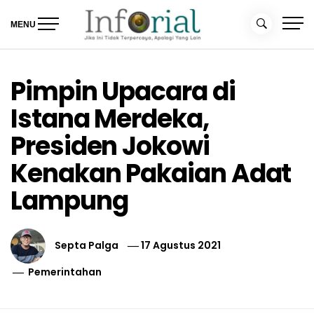
Skip
to
MENU
content
Inforial
Jika Ini Tidak Terpercaya, Apalagi yang Lain
Pimpin Upacara di
Istana Merdeka,
Presiden Jokowi
Kenakan Pakaian Adat
Lampung
Septa Palga
17 Agustus 2021
Pemerintahan