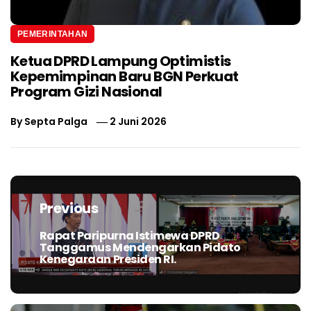
PEMERINTAHAN
Ketua DPRD Lampung Optimistis
Kepemimpinan Baru BGN Perkuat
Program Gizi Nasional
By
Septa Palga
2 Juni 2026
Navigasi
pos
Previous
Rapat Paripurna Istimewa DPRD
Previous
Tanggamus Mendengarkan Pidato
post:
Kenegaraan Presiden RI.