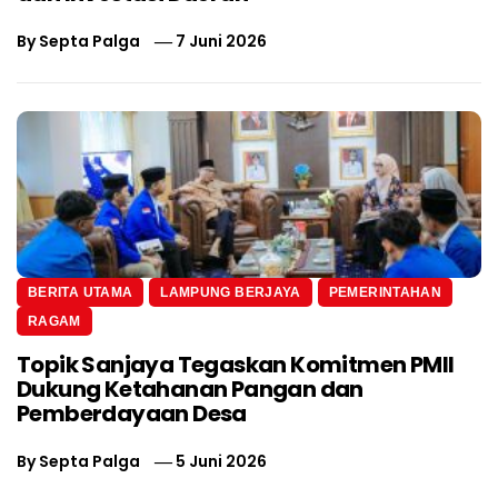
By
Septa Palga
7 Juni 2026
BERITA UTAMA
LAMPUNG BERJAYA
PEMERINTAHAN
RAGAM
Topik Sanjaya Tegaskan Komitmen PMII
Dukung Ketahanan Pangan dan
Pemberdayaan Desa
By
Septa Palga
5 Juni 2026