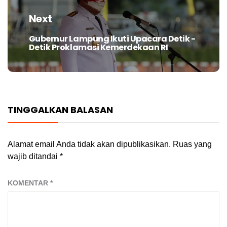
Next
Gubernur Lampung Ikuti Upacara Detik -
Next
Detik Proklamasi Kemerdekaan RI
post:
TINGGALKAN BALASAN
Alamat email Anda tidak akan dipublikasikan.
Ruas yang
wajib ditandai
*
KOMENTAR
*