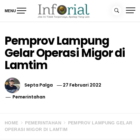
Skip
to
MENU
content
Inforial
Jika Ini Tidak Terpercaya, Apalagi yang Lain
Pemprov Lampung
Gelar Operasi Migor di
Lamtim
Septa Palga
27 Februari 2022
Pemerintahan
HOME
PEMERINTAHAN
PEMPROV LAMPUNG GELAR
OPERASI MIGOR DI LAMTIM