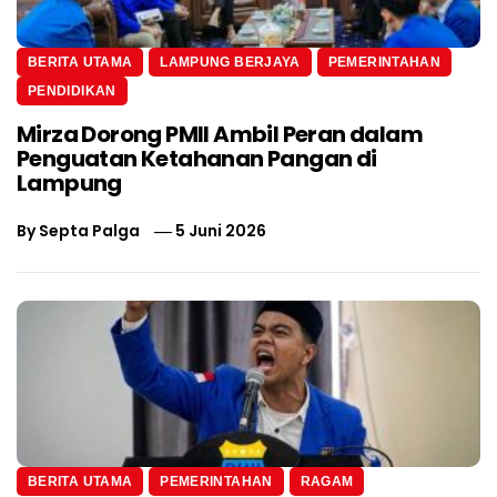
BERITA UTAMA
LAMPUNG BERJAYA
PEMERINTAHAN
PENDIDIKAN
Mirza Dorong PMII Ambil Peran dalam
Penguatan Ketahanan Pangan di
Lampung
By
Septa Palga
5 Juni 2026
BERITA UTAMA
PEMERINTAHAN
RAGAM