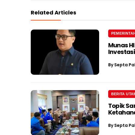
Related Articles
PEMERINTA
Munas H
Investas
By
Septa Pa
BERITA UTA
Topik Sa
Ketahan
By
Septa Pa