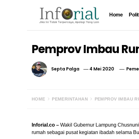
Skip
to
Home
Polit
content
Inforial
Jika Ini Tidak Terpercaya, Apalagi yang Lain
Pemprov Imbau Rum
Septa Palga
4 Mei 2020
Peme
HOME
PEMERINTAHAN
PEMPROV IMBAU R
Inforial.co –
Wakil Gubernur Lampung Chusnuni
rumah sebagai pusat kegiatan ibadah selama B