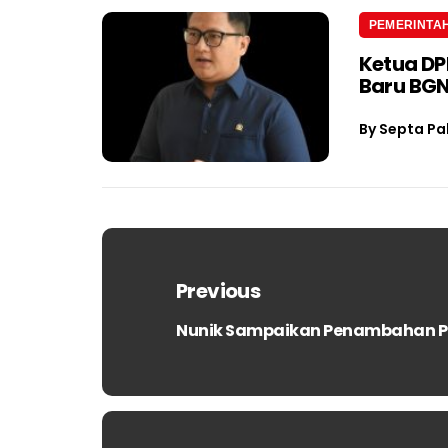
PEMERINTA
Ketua D
Baru BGN
By
Septa Pa
Navigasi
pos
Previous
Nunik Sampaikan Penambahan Pos
Previous
post: