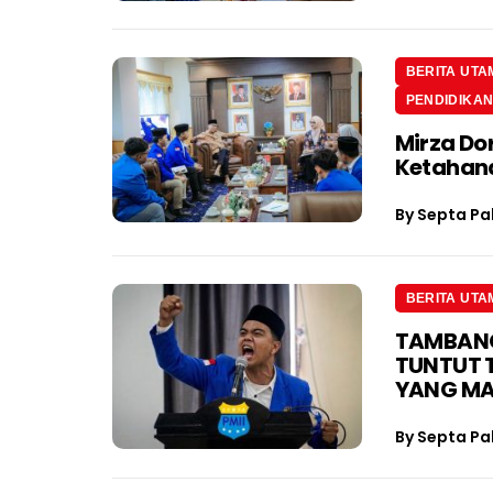
BERITA UTA
PENDIDIKA
Mirza Do
Ketahan
By
Septa Pa
BERITA UTA
TAMBANG 
TUNTUT 
YANG M
By
Septa Pa