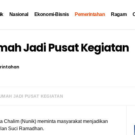
ik
Nasional
Ekonomi-Bisnis
Pemerintahan
Ragam
O
ah Jadi Pusat Kegiatan
rintahan
UMAH JADI PUSAT KEGIATAN
a Chalim (Nunik) meminta masyarakat menjadikan
ulan Suci Ramadhan.