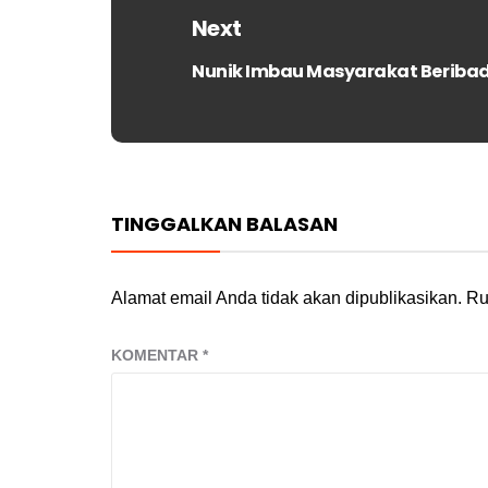
Next
Nunik Imbau Masyarakat Beriba
Next
post:
TINGGALKAN BALASAN
Alamat email Anda tidak akan dipublikasikan.
Ru
KOMENTAR
*