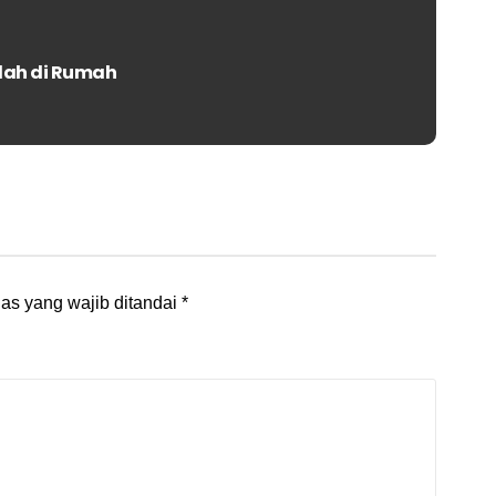
dah di Rumah
as yang wajib ditandai
*