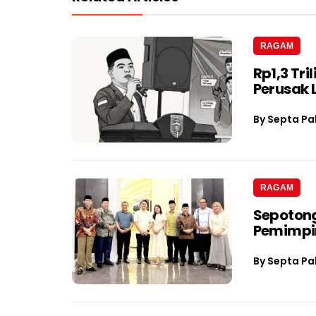
RAGAM
Rp1,3 Tri
Perusak
By
Septa Pa
RAGAM
Sepotong
Pemimpin
By
Septa Pa