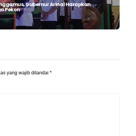
ggamus, Gubernur Arinal Harapkan
ga Pekon
as yang wajib ditandai
*