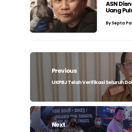
ASN Dis
Uang Pul
By
Septa Pa
Navigasi
pos
Previous
UKPBJ Telah Verifikasi Seluruh 
Previous
post:
Next