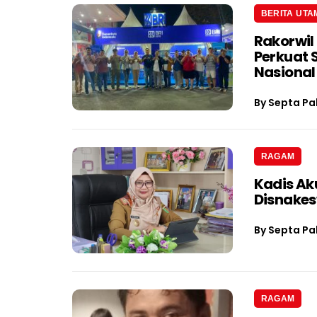
BERITA UTA
Rakorwil
Perkuat 
Nasional
By
Septa Pa
RAGAM
Kadis Ak
Disnake
By
Septa Pa
RAGAM