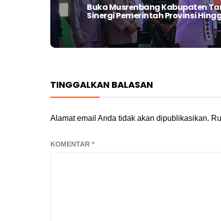
Buka Musrenbang Kabupaten Tan
Next
Sinergi Pemerintah Provinsi Hing
post:
TINGGALKAN BALASAN
Alamat email Anda tidak akan dipublikasikan.
Ru
KOMENTAR
*