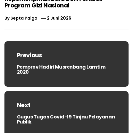
Program Gizi Nasional
By
Septa Palga
2 Juni 2026
Navigasi
pos
Previous
Pemprov Hadiri Musrenbang Lamtim
Previous
2020
post:
Next
Gugus Tugas Covid-19 Tinjau Pelayanan
Next
Publik
post: