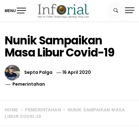
Skip
to
MENU
content
Inforial
Jika Ini Tidak Terpercaya, Apalagi yang Lain
Nunik Sampaikan
Masa Libur Covid-19
Septa Palga
16 April 2020
Pemerintahan
HOME
PEMERINTAHAN
NUNIK SAMPAIKAN MASA
LIBUR COVID-19