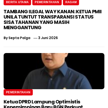
BERITA UTAMA
PEMERINTAHAN
RAGAM
TAMBANG ILEGAL WAY KANAN: KETUA PMII
UNILA TUNTUT TRANSPARANSI STATUS
SISA TAHANAN YANG MASIH
MENGGANTUNG
By
Septa Palga
3 Juni 2026
PEMERINTAHAN
Ketua DPRD Lampung Optimistis
Kepemimpinan Baru BGN Perkuat