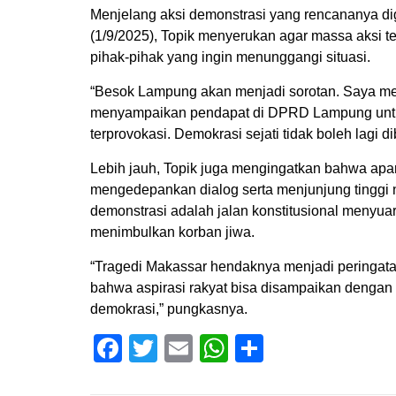
Menjelang aksi demonstrasi yang rencananya d
(1/9/2025), Topik menyerukan agar massa aksi t
pihak-pihak yang ingin menunggangi situasi.
“Besok Lampung akan menjadi sorotan. Saya me
menyampaikan pendapat di DPRD Lampung untuk t
terprovokasi. Demokrasi sejati tidak boleh lagi 
Lebih jauh, Topik juga mengingatkan bahwa ap
mengedepankan dialog serta menjunjung tinggi n
demonstrasi adalah jalan konstitusional menyua
menimbulkan korban jiwa.
“Tragedi Makassar hendaknya menjadi peringatan
bahwa aspirasi rakyat bisa disampaikan dengan
demokrasi,” pungkasnya.
Facebook
Twitter
Email
WhatsApp
Share