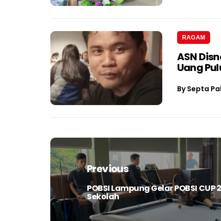
RAGAM
ASN Dis
Uang Pul
By
Septa Pa
Navigasi
pos
Previous
POBSI Lampung Gelar POBSI CUP 20
Previous
Sekolah
post: