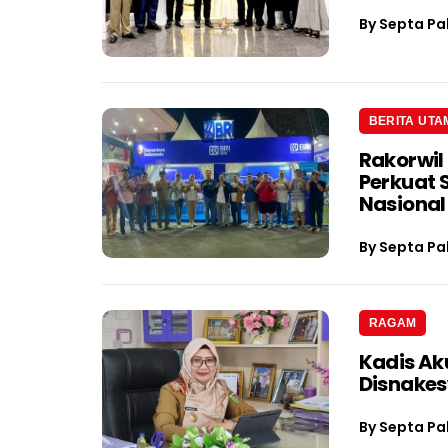
By
Septa Pa
BERITA UTA
Rakorwil
Perkuat 
Nasional
By
Septa Pa
RAGAM
Kadis Ak
Disnake
By
Septa Pa