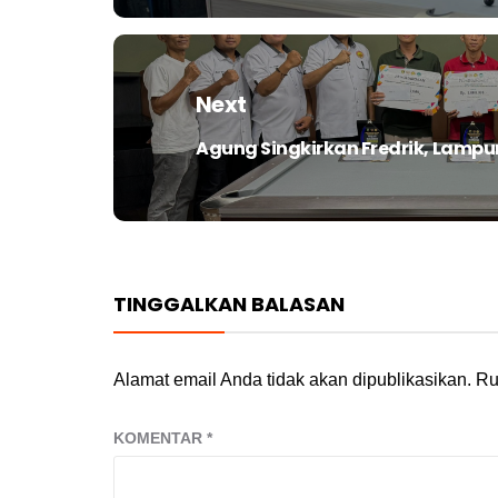
Next
Agung Singkirkan Fredrik, Lampu
Next
post:
TINGGALKAN BALASAN
Alamat email Anda tidak akan dipublikasikan.
Ru
KOMENTAR
*