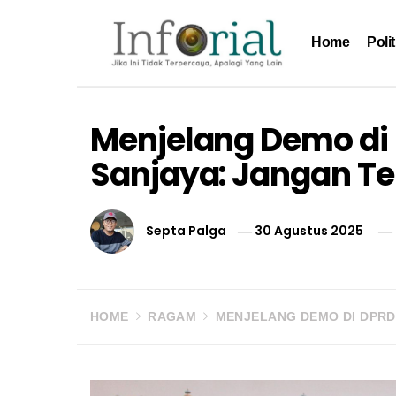
Skip
to
Home
Polit
content
Inforial
Jika Ini Tidak Terpercaya, Apalagi yang Lain
Menjelang Demo di
Sanjaya: Jangan Te
Septa Palga
30 Agustus 2025
HOME
RAGAM
MENJELANG DEMO DI DPRD