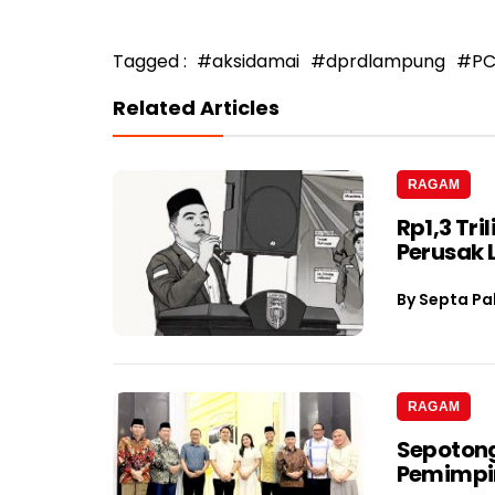
Tagged :
#aksidamai
#dprdlampung
#PC
Related Articles
RAGAM
Rp1,3 Tri
Perusak
By
Septa Pa
RAGAM
Sepotong
Pemimpin