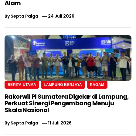
Alam
By
Septa Palga
24 Juli 2026
BERITA UTAMA
LAMPUNG BERJAYA
RAGAM
Rakorwil PI Sumatera Digelar di Lampung,
Perkuat Sinergi Pengembang Menuju
Skala Nasional
By
Septa Palga
11 Juli 2026