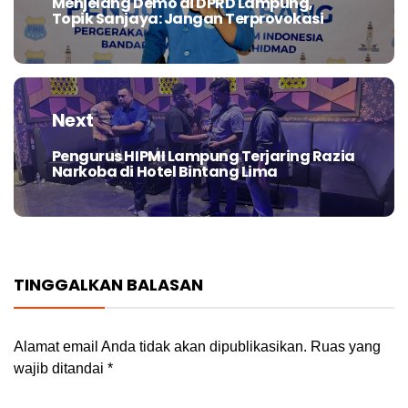
Menjelang Demo di DPRD Lampung,
Previous
Topik Sanjaya: Jangan Terprovokasi
post:
Next
Pengurus HIPMI Lampung Terjaring Razia
Next
Narkoba di Hotel Bintang Lima
post:
TINGGALKAN BALASAN
Alamat email Anda tidak akan dipublikasikan.
Ruas yang
wajib ditandai
*