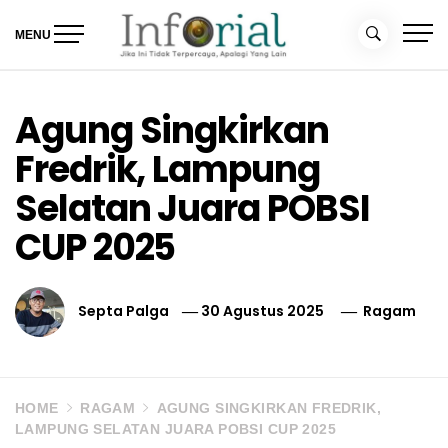
Skip
to
MENU
content
Inforial
Jika Ini Tidak Terpercaya, Apalagi yang Lain
Agung Singkirkan
Fredrik, Lampung
Selatan Juara POBSI
CUP 2025
Septa Palga
30 Agustus 2025
Ragam
HOME
RAGAM
AGUNG SINGKIRKAN FREDRIK,
LAMPUNG SELATAN JUARA POBSI CUP 2025