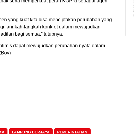
anak serta memperkuat peran KOPRI sebagai agen
en yang kuat kita bisa menciptakan perubahan yang
 bagi langkah-langkah konkret dalam mewujudkan
adilan bagi semua,” tutupnya.
ptimis dapat mewujudkan perubahan nyata dalam
(Boy)
MA
LAMPUNG BERJAYA
PEMERINTAHAN