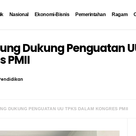
ik
Nasional
Ekonomi-Bisnis
Pemerintahan
Ragam
O
ung Dukung Penguatan U
s PMII
Pendidikan
NG DUKUNG PENGUATAN UU TPKS DALAM KONGRES PMII