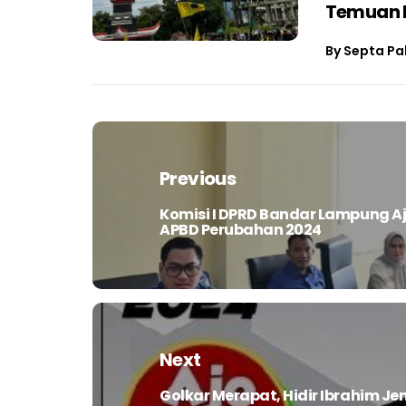
Temuan B
By
Septa Pa
Navigasi
pos
Previous
Komisi I DPRD Bandar Lampung A
Previous
APBD Perubahan 2024
post:
Next
Golkar Merapat, Hidir Ibrahim 
Next