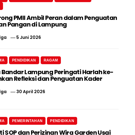
N
rong PMII Ambil Peran dalam Penguatan
an Pangan di Lampung
lga
5 Juni 2026
MA
PENDIDIKAN
RAGAM
a Bandar Lampung Peringati Harlah ke-
nkan Refleksi dan Penguatan Kader
lga
30 April 2026
MA
PEMERINTAHAN
PENDIDIKAN
ti SOP dan Perizinan Wira Garden Usai