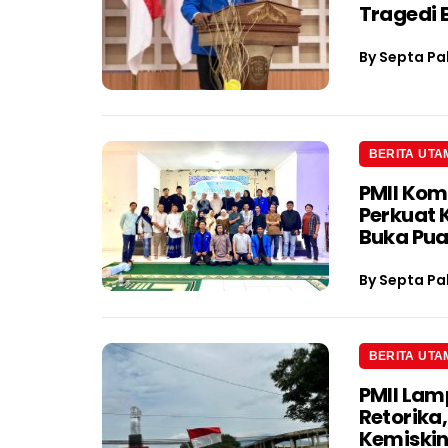
Tragedi 
By
Septa Pa
BERITA UTA
PMII Kom
Perkuat 
Buka Pu
By
Septa Pa
BERITA UTA
PMII Lam
Retorika
Kemiskin