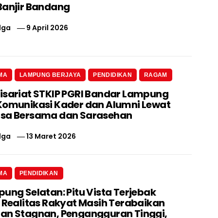
Banjir Bandang
lga
9 April 2026
MA
LAMPUNG BERJAYA
PENDIDIKAN
RAGAM
isariat STKIP PGRI Bandar Lampung
Komunikasi Kader dan Alumni Lewat
asa Bersama dan Sarasehan
lga
13 Maret 2026
MA
PENDIDIKAN
pung Selatan: Pitu Vista Terjebak
, Realitas Rakyat Masih Terabaikan
an Stagnan, Pengangguran Tinggi,