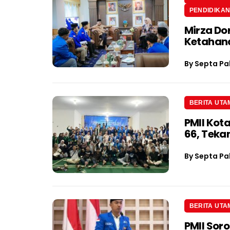
PENDIDIKA
Mirza Do
Ketahan
By
Septa Pa
BERITA UTA
PMII Kot
66, Teka
By
Septa Pa
BERITA UTA
PMII Soro