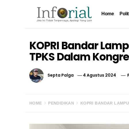
Skip
to
Home
Polit
content
Inforial
Jika Ini Tidak Terpercaya, Apalagi yang Lain
KOPRI Bandar Lamp
TPKS Dalam Kongre
Septa Palga
4 Agustus 2024
HOME
PENDIDIKAN
KOPRI BANDAR LAMPU