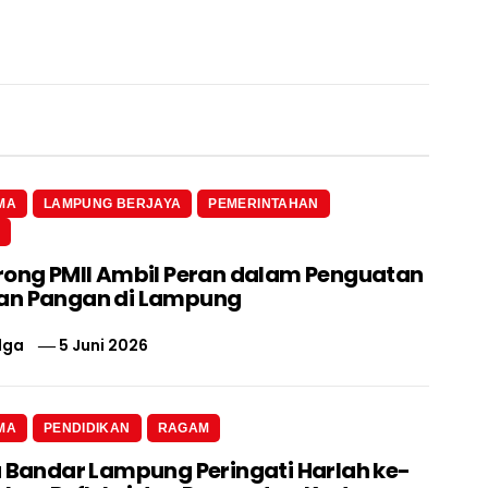
MA
LAMPUNG BERJAYA
PEMERINTAHAN
N
rong PMII Ambil Peran dalam Penguatan
an Pangan di Lampung
lga
5 Juni 2026
MA
PENDIDIKAN
RAGAM
a Bandar Lampung Peringati Harlah ke-