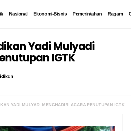
ik
Nasional
Ekonomi-Bisnis
Pemerintahan
Ragam
O
dikan Yadi Mulyadi
Penutupan IGTK
idikan
IKAN YADI MULYADI MENGHADIRI ACARA PENUTUPAN IGTK