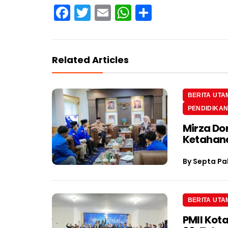
Facebook
Twitter
Email
WhatsApp
Share
Related Articles
BERITA UTA
PENDIDIKA
Mirza Do
Ketahan
By
Septa Pa
BERITA UTA
PMII Kot