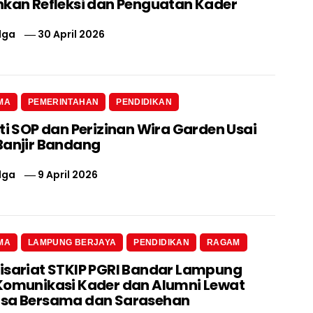
nkan Refleksi dan Penguatan Kader
lga
30 April 2026
MA
PEMERINTAHAN
PENDIDIKAN
ti SOP dan Perizinan Wira Garden Usai
Banjir Bandang
lga
9 April 2026
MA
LAMPUNG BERJAYA
PENDIDIKAN
RAGAM
isariat STKIP PGRI Bandar Lampung
Komunikasi Kader dan Alumni Lewat
asa Bersama dan Sarasehan