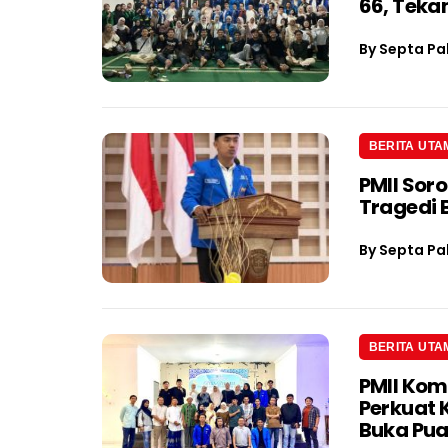
66, Teka
By
Septa Pa
BERITA UTA
PMII Soro
Tragedi 
By
Septa Pa
BERITA UTA
PMII Kom
Perkuat 
Buka Pu