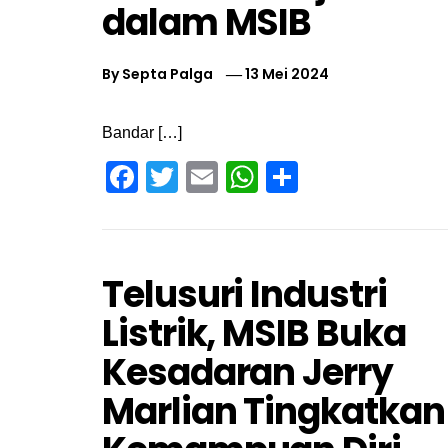
dalam MSIB
By
Septa Palga
13 Mei 2024
Bandar […]
Facebook
Twitter
Email
WhatsApp
Share
Telusuri Industri
Listrik, MSIB Buka
Kesadaran Jerry
Marlian Tingkatkan