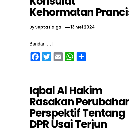
Konsulat
Kehormatan Pranci
By
Septa Palga
13 Mei 2024
Bandar […]
Facebook
Twitter
Email
WhatsApp
Share
Iqbal Al Hakim
Rasakan Perubaha
Perspektif Tentang
DPR Usai Terjun