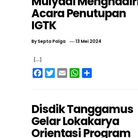
Mulyadi Menghadir
Acara Penutupan
IGTK
By
Septa Palga
13 Mei 2024
[…]
Facebook
Twitter
Email
WhatsApp
Share
Disdik Tanggamus
Gelar Lokakarya
Orientasi Program