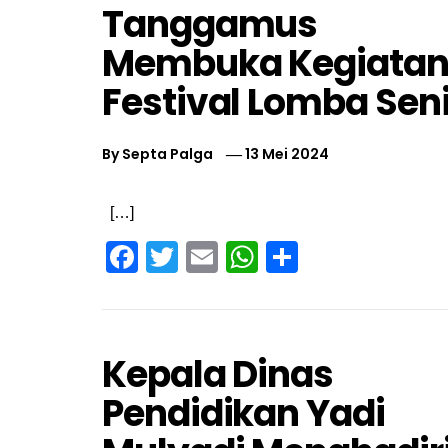
Tanggamus
Membuka Kegiata
Festival Lomba Sen
By
Septa Palga
13 Mei 2024
[…]
Facebook
Twitter
Email
WhatsApp
Share
Kepala Dinas
Pendidikan Yadi