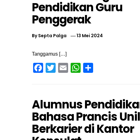
Pendidikan Guru
Penggerak
By
Septa Palga
13 Mei 2024
Tanggamus […]
Facebook
Twitter
Email
WhatsApp
Share
Alumnus Pendidika
Bahasa Prancis Uni
Berkarier di Kantor