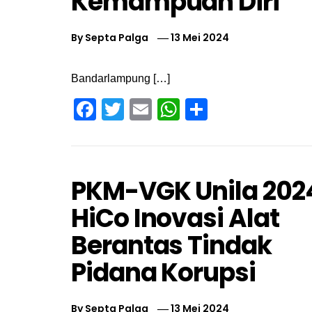
Kemampuan Diri
By
Septa Palga
13 Mei 2024
Bandarlampung […]
Facebook
Twitter
Email
WhatsApp
Share
PKM-VGK Unila 202
HiCo Inovasi Alat
Berantas Tindak
Pidana Korupsi
By
Septa Palga
13 Mei 2024